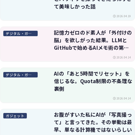
て美味しかった話
2026.04.19
記憶力ゼロのド素人が「外付けの
デジタル・ガジェット
脳」を欲しがった結果。LLMと
GitHubで始めるAIメモ術の第一
歩
2026.04.14
AIの「あと5時間でリセット」を
デジタル・ガジェット
信じるな。Quota制限の不条理な
裏側
2026.04.14
お腹がすいた私にAIが「写真撮っ
ガジェット
て」と言ってきた。その挙動は最
早、単なる計算機ではないらしい