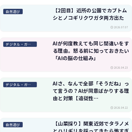
【2回目】近所の公園でカブトム
自然遊び
シとノコギリクワガタ両方出た
2026.07.07
AIが何度教えても同じ間違いをす
デジタル・ガジェット
る理由。怒る前に知っておきたい
「AIの脳の仕組み」
2026.04.23
AIさ、なんで全部「そうだね」っ
デジタル・ガジェット
て言うの？AIが同意ばかりする理
由と対策【追従性
（Sycophancy）】
2026.04.22
【山菜採り】関東近郊でタラノメ
自然遊び
とハリギリを採ってきたら怖すぎ