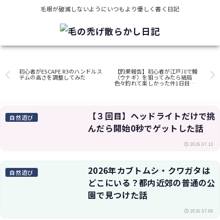
毛根が破滅しないようにいつもより優しく書く日記
クロスバイク
自然遊び
ィン
初心者がESCAPE R3のハンドルス
【釣果報告】初心者が江戸川で鰻
20
みた
テムの高さを調整してみた
（ウナギ）を狙ってみたら結局
ど
色々釣れて楽しかった件1日目・
園
釣り方や仕掛けも解説
【３回目】ヘッドライトだけで挑
自然遊び
んだら開始0秒でゲットした話
2026.07.13
2026年カブトムシ・クワガタは
自然遊び
どこにいる？都内近郊の普通の公
園で見つけた話
2026.07.09