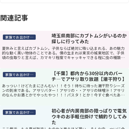
関連記事
埼玉県南部にカブトムシがいるのか
家族でお出かけスポット
探しに行ってみた
夏休みと言えばカブトムシ。子供ならば絶対に吸い込まれる、あの魅力
的な動く黒い物体のことである。僕の生まれは東京の城東地区で、子供
頃の虫取りと言えば、カマキリ程度でキャッキャできる程に虫の種類が
少なかった。カブトムシやクワガタのようなザ・虫が...
【千葉】都内から30分以内のバー
家族でお出かけスポット
チ―でアサリ取り放題【潮干狩り】
あっつい！けどたまにさんむい！！そう！待ちに待った潮干狩りシーズ
ンの到来である。アサリバター！アサリの・・アサリの味噌汁！アサリ
のなんかお酒とかでやったやつ！！！パスタ！とか！今すぐ食べたああ
あああああああい！！！！と、アサリのことを考えて...
初心者が内房南部の陸っぱりで電気
家族でお出かけスポット
ウキのお手軽仕掛けで鯖釣りしてみ
た
ここ最近、もう夏が到来したのかと思うほど暑い。そんな中、ついに今