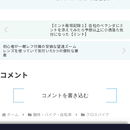
「子供の昆虫採集の理想」＝クワガタとか
カブトムシといったところだと思います
が、僕の住んでいる地域にそんなものいま
せん。皆無です...
【ミント栽培記録１】会社のベランダにミ
ントを添えてみたら予想以上に小洒落た気
分になった【ミント】
初心者が一眼レフ付属の安価な望遠ズーム
レンズを使っていて気付いた5つの便利な要
素
コメント
コメントを書き込む
ホーム
趣味・バイク・自転車
クロスバイク