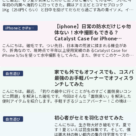
年初の内房へ海釣りに行ってきた。餌はアミエビとコマセブロック
1Kg（250円くらい）と日中を投げてだらだら過ごす為の青イソメ。イソ
メで思い出したが、「１杯」って注文して買ったイ...
【iphone】日常の防水だけじゃ勿
iPhoneとかiPadとか
体ない！水中撮影もできる？
Catalyst Case for iPhone
5/5s/6/6Plus
こんにちは。破毛です。つい先日、日本海の荒波に揉まれる機会があ
り、折角なので、現時点で半年以上使用実績のあるCatalyst Case for
iPhone 5/5sを使って水中撮影をしてみた。また、併せてこのケースの普
段使いのインプレなん...
家でも外でもオフィスでも、コスパ
自然遊び
最強のお手軽バーナーでオフィスラ
ンチしてみた
こんにちは。最近、「釣りの最中に行くことがものすごく面倒臭いコン
ビニ問題」を解決した破毛です。今回はそんな「面倒臭い」を解決した
便利アイテムを紹介します。手軽すぎるジュニアバーナー！この塊はた
だの鉄の塊ではなく、何を隠そう今をときめくカセッ...
初心者がセミを羽化させてみた
自然遊び
こんにちは。生き物大好き破毛です。夏で
す！夏といえば昆虫採集です。そして、僕
は雑木林の無い都内の集合住宅育ちです。