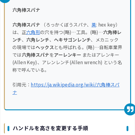
六角棒スパナ
六角棒スパナ
（ろっかくぼうスパナ、
英
:
hex key
）
は、正
六角形
の穴を持つ(略)…工具。(略)…
六角棒レ
ンチ
、
六角レンチ
、
ヘキサゴンレンチ
、メカニック
の現場では
ヘックス
とも呼ばれる。(略)…自転車業界
では
六角棒スパナ
を
アーレンキー
またはアレンキー
(Allen Key)、アレンレンチ(Allen wrench) という名
称で呼んでいる。
引用元：
https://ja.wikipedia.org/wiki/六角棒スパ
ナ
ハンドルを高さを変更する手順