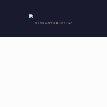
© 2010 毛の禿げ散らかし日記.