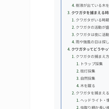
樹液が出ている木
クワガタを捕まえる時
クワガタがいる時
クワガタの活動が
クワガタは夜に活
雨や強風の日は探
クワガタってどうやっ
クワガタの捕まえ
トラップ採集
街灯採集
自然採集
木を蹴る
クワガタを捕まえ
ヘッドライト・
虫取り網か長い