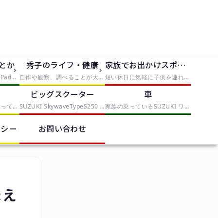
dとか
秀子のライフ・健康
家族でお出かけスポット
iPhone5、iPhone5S、iPad2を使っていく中で発見したことや便利なものを紹介
自作や観察、調べることが大好きな僕は大人になっても自由研究がしたい。折角なので、子供の自由研究に使えそうな手軽なものから、大人が喜びそうな自由研究まで、実践と挑戦を交えてレポートしていきます。本気で子供が自由研究に困ったら、タグから「子供向け」を選んでみてください。
短い休日に気軽に子供を連れていける場所や、手軽に行けて満足度の高いスポットとか
ク
ビッグスクーター
車
これまでママチャリに乗っていたが、偶然近くのスポーツバイクを取り扱う中古店で見つけたESCAPE R3を衝動買いしたことから、初心者自転車乗りになりました。クロスバイクの調整や整備を記録していくカテゴリー
SUZUKI SkywaveTypeS250 スカイウェイブ CJ-43Aを中心に記事を書いていきます。
家族の乗っているSUZUKI ワゴンRスティングレー MH22Sを中心に記事を書いていきます。
リシー
お問い合わせ
まえ