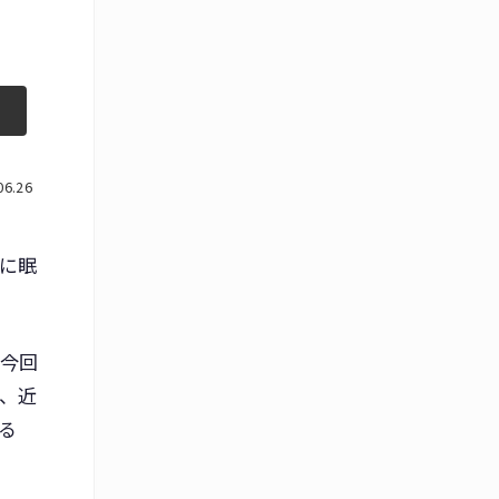
06.26
に眠
。今回
、近
る