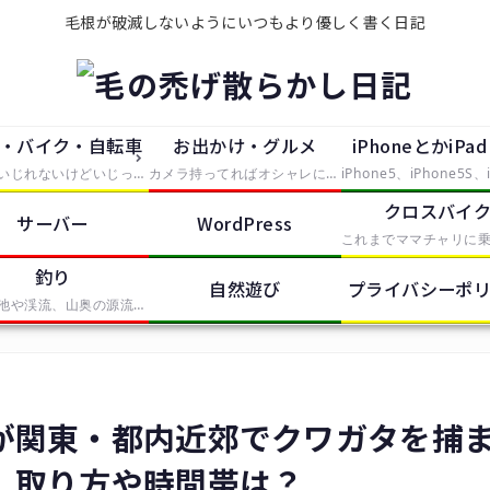
毛根が破滅しないようにいつもより優しく書く日記
・バイク・自転車
お出かけ・グルメ
iPhoneとかiPa
大していじれないけどいじったつもりで中途半端に手を出したもの。主にタイヤが付いているものを便利にしたり修理したらレポートとして残していきます。
カメラ持ってればオシャレになれるという動機で買ったEosKissDigitalを中心に、大した知識の無い中むやみやたらとシャッタースイッチを押していく記事。無駄に持っているPhotoShopCS2やIllustratorCS2、AfterEffectsなどの画像や動画の処理ソフトも少しずつ使って、体験記をレポートします。
クロスバイ
サーバー
WordPress
釣り
自然遊び
プライバシーポ
近所の池や渓流、山奥の源流から海まで、釣りをしたらここで釣果報告していきます。基本的に餌ばかりでルアーは苦手です。
が関東・都内近郊でクワガタを捕
。取り方や時間帯は？