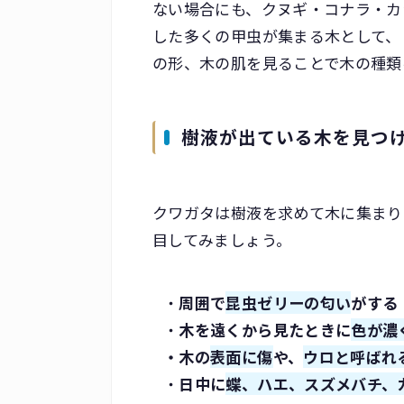
ない場合にも、クヌギ・コナラ・カ
した多くの甲虫が集まる木として、
の形、木の肌を見ることで木の種類
樹液が出ている木を見つ
クワガタは樹液を求めて木に集まり
目してみましょう。
・
周囲で
昆虫ゼリーの匂い
がする
・
木を遠くから見たときに
色が濃
・木
の
表面に傷
や、
ウロと呼ばれ
・
日中に
蝶、ハエ、スズメバチ、