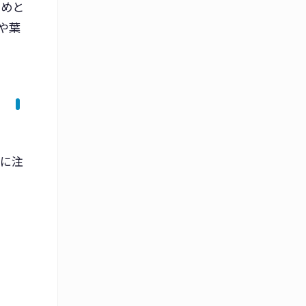
じめと
や葉
トに注