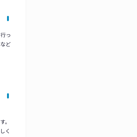
に行っ
林など
す。
詳しく