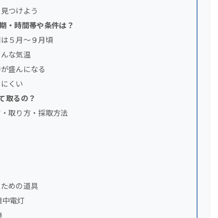
を見つけよう
期・時間帯や条件は？
期は５月～９月頃
盛んな気温
動が盛んになる
しにくい
て取るの？
方・取り方・採取方法
るための道具
懐中電灯
棒