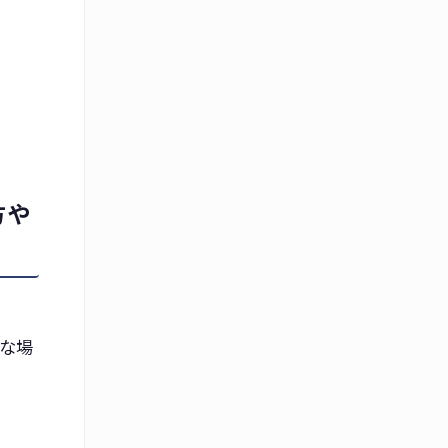
方や
な場