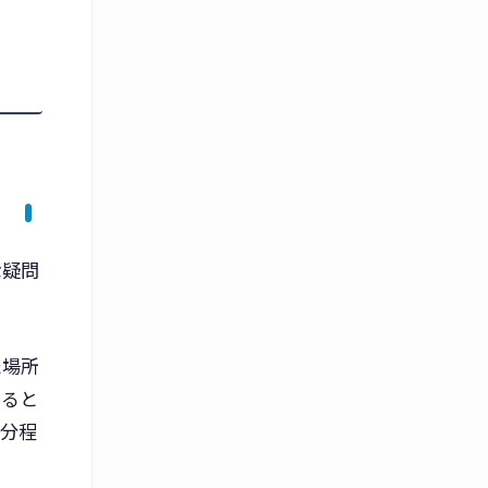
な疑問
た場所
いると
０分程