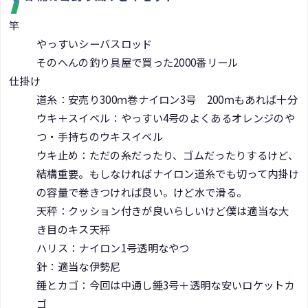
竿
やっすいシーバスロッド
そのへんの釣り具屋で買った2000番リール
仕掛け
道糸：安売り300ｍ巻ナイロン3号 200ｍもあれば十分
ウキ＋スイベル：やっすい4号のよくあるオレンジのや
つ・手持ちのウキスイベル
ウキ止め：ただの糸だったり、ゴムだったりするけど、
結構重要。もしなければナイロン道糸でも切って内掛け
の容量で巻きつければ良い。けど水で滑る。
天秤：クッション付きが良いらしいけど僕は適当な大
き目のキス天秤
ハリス：ナイロン1号透明なやつ
針：適当な伊勢尼
錘とカゴ：今回は中通し錘3号＋透明な安いロケットカ
ゴ