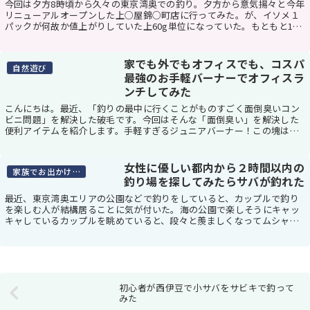
今回は夕方8時頃から久々の東京湾奥での釣り。夕方から意気揚々と今年
リニューアルオープンした上○屋錦○町店に行ってみた。が、イソメ１
パックが何故か値上がりしていた上60g単位になっていた。もともと1杯
単位でしか買えなかったかもしれないが、30...
家でも外でもオフィスでも、コスパ
自然遊び
最強のお手軽バーナーでオフィスラ
ンチしてみた
こんにちは。最近、「釣りの最中に行くことがものすごく面倒臭いコン
ビニ問題」を解決した破毛です。今回はそんな「面倒臭い」を解決した
便利アイテムを紹介します。手軽すぎるジュニアバーナー！この塊はた
だの鉄の塊ではなく、何を隠そう今をときめくカセッ...
女性に優しい都内から２時間以内の
家族でお出かけスポット
釣り場を探してみたらサバが釣れた
最近、東京湾奥エリアの公園などで釣りをしていると、カップルで釣り
を楽しむ人が結構居ることに気が付いた。海の公園で楽しそうにキャッ
キャしているカップルを眺めていると、段々と羨ましくなってムシャク
シャしてきた。というわけで、今回はそんなカップル...
初心者が西伊豆で小サバをサビキで釣って
みた