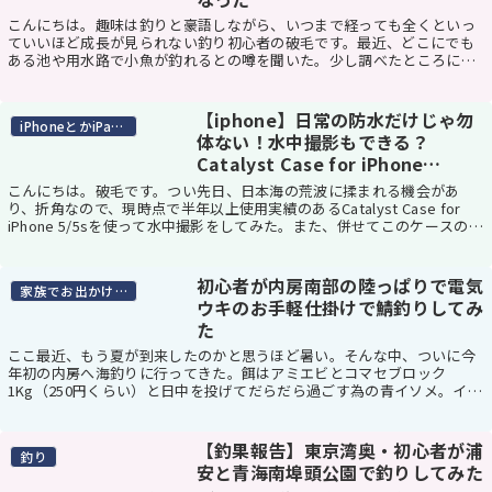
こんにちは。趣味は釣りと豪語しながら、いつまで経っても全くといっ
ていいほど成長が見られない釣り初心者の破毛です。最近、どこにでも
ある池や用水路で小魚が釣れるとの噂を聞いた。少し調べたところによ
ると、どうやら「淡水小物釣り」というジャンルの用...
【iphone】日常の防水だけじゃ勿
iPhoneとかiPadとか
体ない！水中撮影もできる？
Catalyst Case for iPhone
5/5s/6/6Plus
こんにちは。破毛です。つい先日、日本海の荒波に揉まれる機会があ
り、折角なので、現時点で半年以上使用実績のあるCatalyst Case for
iPhone 5/5sを使って水中撮影をしてみた。また、併せてこのケースの普
段使いのインプレなん...
初心者が内房南部の陸っぱりで電気
家族でお出かけスポット
ウキのお手軽仕掛けで鯖釣りしてみ
た
ここ最近、もう夏が到来したのかと思うほど暑い。そんな中、ついに今
年初の内房へ海釣りに行ってきた。餌はアミエビとコマセブロック
1Kg（250円くらい）と日中を投げてだらだら過ごす為の青イソメ。イソ
メで思い出したが、「１杯」って注文して買ったイ...
【釣果報告】東京湾奥・初心者が浦
釣り
安と青海南埠頭公園で釣りしてみた