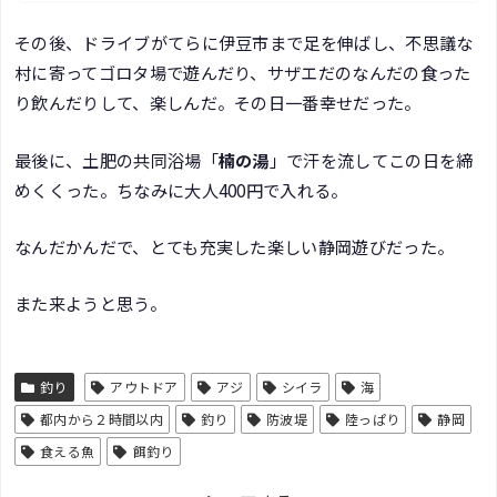
その後、ドライブがてらに伊豆市まで足を伸ばし、不思議な
村に寄ってゴロタ場で遊んだり、サザエだのなんだの食った
り飲んだりして、楽しんだ。その日一番幸せだった。
最後に、土肥の共同浴場「
楠の湯
」で汗を流してこの日を締
めくくった。ちなみに大人400円で入れる。
なんだかんだで、とても充実した楽しい静岡遊びだった。
また来ようと思う。
釣り
アウトドア
アジ
シイラ
海
都内から２時間以内
釣り
防波堤
陸っぱり
静岡
食える魚
餌釣り