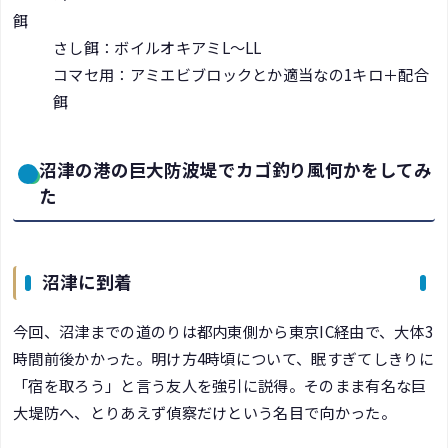
餌
さし餌：ボイルオキアミL～LL
コマセ用：アミエビブロックとか適当なの1キロ＋配合
餌
沼津の港の巨大防波堤でカゴ釣り風何かをしてみ
た
沼津に到着
今回、沼津までの道のりは都内東側から東京IC経由で、大体3
時間前後かかった。明け方4時頃について、眠すぎてしきりに
「宿を取ろう」と言う友人を強引に説得。そのまま有名な巨
大堤防へ、とりあえず偵察だけという名目で向かった。