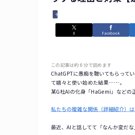
デジタル・ガジェット
X
Facebook
この記事は約 6 分で読めます
ChatGPTに愚痴を聴いてもらって
て嬉々と使い始めた結果……。
某G社AIの化身「HaGemi」な
私たちの複雑な関係（詳細紹介）は
最近、AIと話してて「なんか変だ