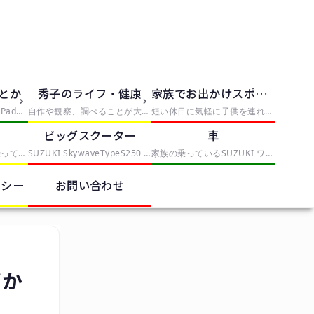
dとか
秀子のライフ・健康
家族でお出かけスポット
iPhone5、iPhone5S、iPad2を使っていく中で発見したことや便利なものを紹介
自作や観察、調べることが大好きな僕は大人になっても自由研究がしたい。折角なので、子供の自由研究に使えそうな手軽なものから、大人が喜びそうな自由研究まで、実践と挑戦を交えてレポートしていきます。本気で子供が自由研究に困ったら、タグから「子供向け」を選んでみてください。
短い休日に気軽に子供を連れていける場所や、手軽に行けて満足度の高いスポットとか
ク
ビッグスクーター
車
これまでママチャリに乗っていたが、偶然近くのスポーツバイクを取り扱う中古店で見つけたESCAPE R3を衝動買いしたことから、初心者自転車乗りになりました。クロスバイクの調整や整備を記録していくカテゴリー
SUZUKI SkywaveTypeS250 スカイウェイブ CJ-43Aを中心に記事を書いていきます。
家族の乗っているSUZUKI ワゴンRスティングレー MH22Sを中心に記事を書いていきます。
リシー
お問い合わせ
ばか