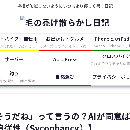
毛根が破滅しないようにいつもより優しく書く日記
・バイク・自転車
お出かけ・グルメ
iPhoneとかiPa
大していじれないけどいじったつもりで中途半端に手を出したもの。主にタイヤが付いているものを便利にしたり修理したらレポートとして残していきます。
カメラ持ってればオシャレになれるという動機で買ったEosKissDigitalを中心に、大した知識の無い中むやみやたらとシャッタースイッチを押していく記事。無駄に持っているPhotoShopCS2やIllustratorCS2、AfterEffectsなどの画像や動画の処理ソフトも少しずつ使って、体験記をレポートします。
クロスバイ
サーバー
WordPress
釣り
自然遊び
プライバシーポ
近所の池や渓流、山奥の源流から海まで、釣りをしたらここで釣果報告していきます。基本的に餌ばかりでルアーは苦手です。
そうだね」って言うの？AIが同意
性（Sycophancy）】