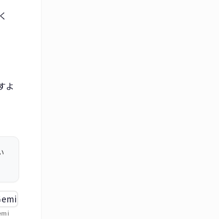
く
すよ
い
emi