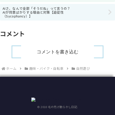
AIさ、なんで全部「そうだね」って言うの？
AIが同意ばかりする理由と対策【追従性
（Sycophancy）】
コメント
コメントを書き込む
ホーム
趣味・バイク・自転車
自然遊び
© 2010 毛の禿げ散らかし日記.