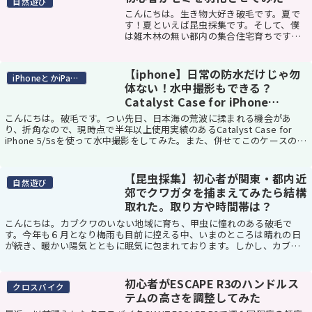
自然遊び
こんにちは。生き物大好き破毛です。夏で
す！夏といえば昆虫採集です。そして、僕
は雑木林の無い都内の集合住宅育ちです。
「子供の昆虫採集の理想」＝クワガタとか
カブトムシといったところだと思います
が、僕の住んでいる地域にそんなものいま
【iphone】日常の防水だけじゃ勿
iPhoneとかiPadとか
せん。皆無です...
体ない！水中撮影もできる？
Catalyst Case for iPhone
5/5s/6/6Plus
こんにちは。破毛です。つい先日、日本海の荒波に揉まれる機会があ
り、折角なので、現時点で半年以上使用実績のあるCatalyst Case for
iPhone 5/5sを使って水中撮影をしてみた。また、併せてこのケースの普
段使いのインプレなん...
【昆虫採集】初心者が関東・都内近
自然遊び
郊でクワガタを捕まえてみたら結構
取れた。取り方や時間帯は？
こんにちは。カブクワのいない地域に育ち、甲虫に憧れのある破毛で
す。今年も６月となり梅雨も目前に控える中、いまのところは晴れの日
が続き、暖かい陽気とともに眠気に包まれております。しかし、カブト
ムシ・クワガタに強い憧れを抱く以上、黙って寝ている...
初心者がESCAPE R3のハンドルス
クロスバイク
テムの高さを調整してみた