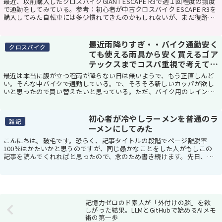
最近、以前購入したクロスバイクGIANT ESCAPE R3で週１回程度の頻度
で通勤をしてみている。参考：初心者が中古クロスバイク ESCAPE R3を
購入してみた自転車には多少慣れてきたのかもしれないが、まだ復路で
お尻が痛くなるなどの問題...
最近雨降りすぎ・・バイク通勤安く
クロスバイク
ても使える雨具から安く買えるゴア
テックスまでコスパ重視で考えてみ
た
最近は本当に腹が立つ程雨が降らない日は無いようで、もう正直しんど
い。そんな中バイクで通勤している。で、そろそろ新しいカッパが欲し
いと思ったので買い替えたいと思っている。ただ、バイク用のレインス
ーツって高い。そんな中、高くても使えなかったカッ...
初心者が冷やしラーメンを普通のラ
雑記
ーメンにしてみた
こんにちは。破毛です。恐らく、記事タイトルの段階でページ離脱率
100％はかたいかと思うのですが、同じ愚かなことをした人がもしこの
記事を読んでくれればと思ったので、念のため書き続けます。先日、自
宅に帰宅した際、どうしてもすぐにインスタントラー...
記憶力ゼロのド素人が「外付けの脳」を欲
しがった結果。LLMとGitHubで始めるAIメモ
術の第一歩