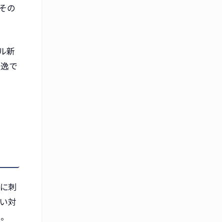
その
ル新
秀逸で
指に刺
い対
た。