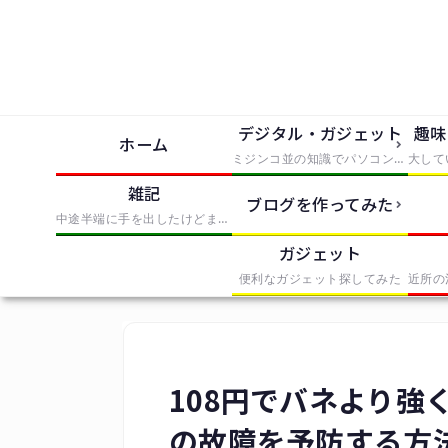
デジタル・ガジェット
趣味
ホーム
ミジンコ並の知識でパソコンとかソフトとか使っただけでIT風の記事にまとめたもの
雑記
ブログを作ってみた
中途半端に手を出したけどまとめきれなかったものを無理やりまとめたもの
ガジェット
便利なガジェット探してみた
108円でバネより強くApp
の故障を予防する方