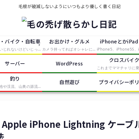
毛根が破滅しないようにいつもより優しく書く日記
・バイク・自転車
お出かけ・グルメ
iPhoneとかiPa
大していじれないけどいじったつもりで中途半端に手を出したもの。主にタイヤが付いているものを便利にしたり修理したらレポートとして残していきます。
カメラ持ってればオシャレになれるという動機で買ったEosKissDigitalを中心に、大した知識の無い中むやみやたらとシャッタースイッチを押していく記事。無駄に持っているPhotoShopCS2やIllustratorCS2、AfterEffectsなどの画像や動画の処理ソフトも少しずつ使って、体験記をレポートします。
クロスバイ
サーバー
WordPress
釣り
自然遊び
プライバシーポ
近所の池や渓流、山奥の源流から海まで、釣りをしたらここで釣果報告していきます。基本的に餌ばかりでルアーは苦手です。
le iPhone Lightning ケーブ
法