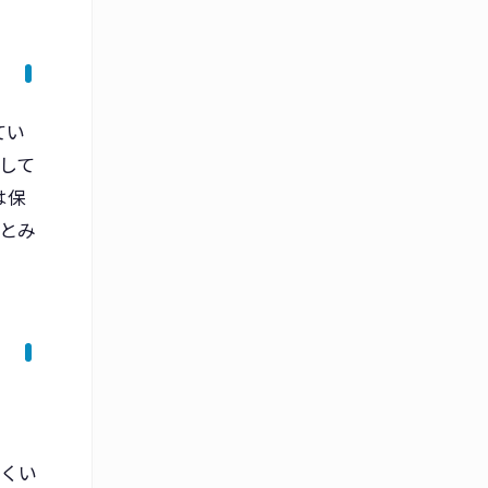
てい
して
は保
とみ
にくい