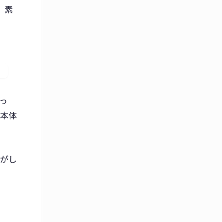
、素
っ
で本体
はがし