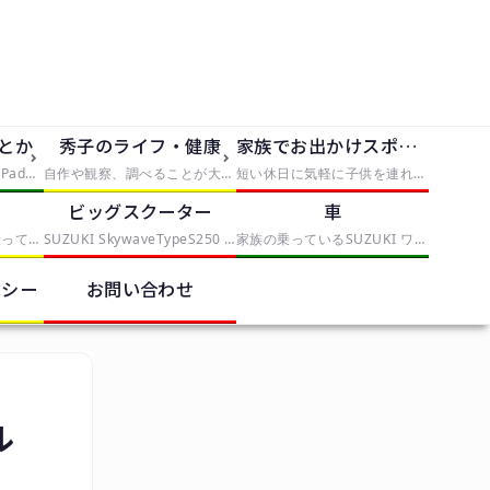
dとか
秀子のライフ・健康
家族でお出かけスポット
iPhone5、iPhone5S、iPad2を使っていく中で発見したことや便利なものを紹介
自作や観察、調べることが大好きな僕は大人になっても自由研究がしたい。折角なので、子供の自由研究に使えそうな手軽なものから、大人が喜びそうな自由研究まで、実践と挑戦を交えてレポートしていきます。本気で子供が自由研究に困ったら、タグから「子供向け」を選んでみてください。
短い休日に気軽に子供を連れていける場所や、手軽に行けて満足度の高いスポットとか
ク
ビッグスクーター
車
これまでママチャリに乗っていたが、偶然近くのスポーツバイクを取り扱う中古店で見つけたESCAPE R3を衝動買いしたことから、初心者自転車乗りになりました。クロスバイクの調整や整備を記録していくカテゴリー
SUZUKI SkywaveTypeS250 スカイウェイブ CJ-43Aを中心に記事を書いていきます。
家族の乗っているSUZUKI ワゴンRスティングレー MH22Sを中心に記事を書いていきます。
リシー
お問い合わせ
ル