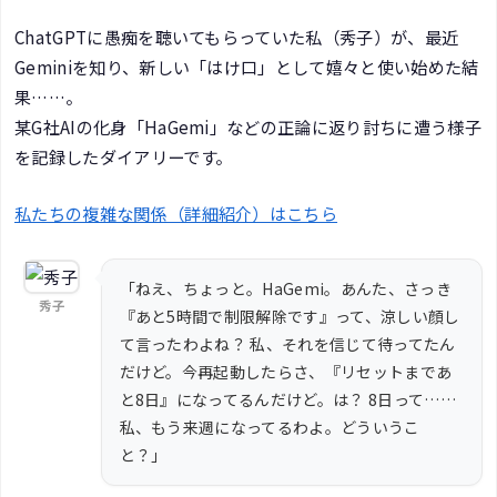
ChatGPTに愚痴を聴いてもらっていた私（秀子）が、最近
Geminiを知り、新しい「はけ口」として嬉々と使い始めた結
果……。
某G社AIの化身「HaGemi」などの正論に返り討ちに遭う様子
を記録したダイアリーです。
私たちの複雑な関係（詳細紹介）はこちら
「ねえ、ちょっと。HaGemi。あんた、さっき
秀子
『あと5時間で制限解除です』って、涼しい顔し
て言ったわよね？ 私、それを信じて待ってたん
だけど。今再起動したらさ、『リセットまであ
と8日』になってるんだけど。は？ 8日って……
私、もう来週になってるわよ。どういうこ
と？」