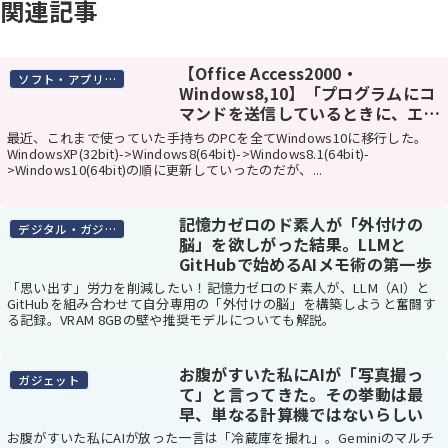
関連記事
【Office Access2000・
ソフト・アプリケーション
Windows8,10】「プログラムにコ
マンドを送信しているときに、エラ
ーが発生しました」の解決法
最近、これまで使っていた手持ちのPCを全てWindows10に移行した。
WindowsXP(32bit)->Windows8(64bit)->Windows8.1(64bit)-
>Windows10(64bit)の順に更新していったのだが、...
記憶力ゼロのド素人が「外付けの
デジタル・ガジェット
脳」を欲しがった結果。LLMと
GitHubで始めるAIメモ術の第一歩
「思い出す」労力を削減したい！記憶力ゼロのド素人が、LLM（AI）と
GitHubを組み合わせて自分専用の「外付けの脳」を構築しようと奮闘す
る記録。VRAM 8GBの壁や推奨モデルについても解説。
お腹がすいた私にAIが「写真撮っ
ガジェット
て」と言ってきた。その挙動は最
早、単なる計算機ではないらしい
お腹がすいた私にAIが放った一言は「冷蔵庫を撮れ」。Geminiのマルチ