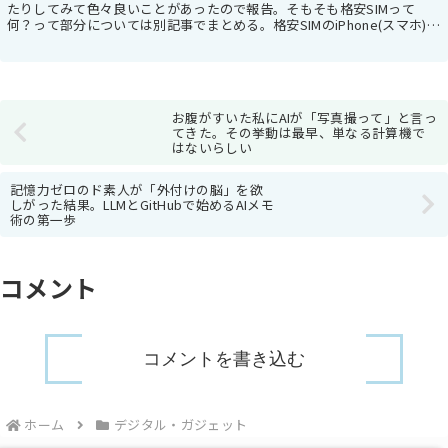
たりしてみて色々良いことがあったので報告。そもそも格安SIMって
何？って部分については別記事でまとめる。格安SIMのiPhone(スマホ)を
導入するまでの経緯iPhoneを大...
お腹がすいた私にAIが「写真撮って」と言っ
てきた。その挙動は最早、単なる計算機で
はないらしい
記憶力ゼロのド素人が「外付けの脳」を欲
しがった結果。LLMとGitHubで始めるAIメモ
術の第一歩
コメント
コメントを書き込む
ホーム
デジタル・ガジェット