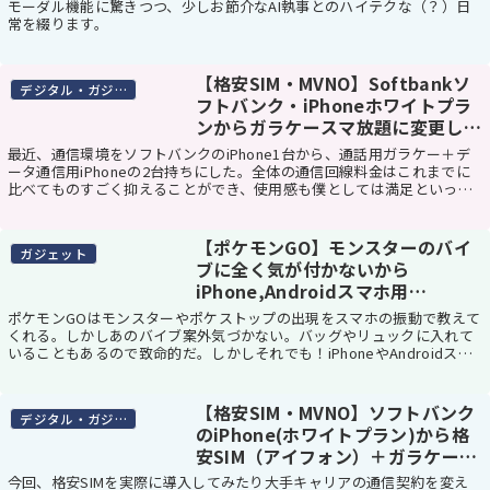
モーダル機能に驚きつつ、少しお節介なAI執事とのハイテクな（？）日
常を綴ります。
【格安SIM・MVNO】Softbankソ
デジタル・ガジェット
フトバンク・iPhoneホワイトプラ
ンからガラケースマ放題に変更した
ときの月額
最近、通信環境をソフトバンクのiPhone1台から、通話用ガラケー＋デ
ータ通信用iPhoneの2台持ちにした。全体の通信回線料金はこれまでに
比べてものすごく抑えることができ、使用感も僕としては満足といった
ところなので、今後よっぽどのことがな...
【ポケモンGO】モンスターのバイ
ガジェット
ブに全く気が付かないから
iPhone,Androidスマホ用
bluetoothイヤホンマイクを値段別
ポケモンGOはモンスターやポケストップの出現をスマホの振動で教えて
に探してみた
くれる。しかしあのバイブ案外気づかない。バッグやリュックに入れて
いることもあるので致命的だ。しかしそれでも！iPhoneやAndroidスマ
ホを見ずにモンスターを探したい！そ...
【格安SIM・MVNO】ソフトバンク
デジタル・ガジェット
のiPhone(ホワイトプラン)から格
安SIM（アイフォン）＋ガラケー通
話し放題2台持ちにしてみた結果
今回、格安SIMを実際に導入してみたり大手キャリアの通信契約を変え