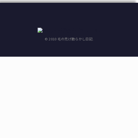
© 2010 毛の禿げ散らかし日記.