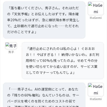
「落ち着いてください、秀子さん。それはただ
の『天気予報』とお伝えしたはずです。降水確
HaGemi
率20%だったはずが、急に線状降水帯が発生し
て、土砂崩れで通行止めになった……ただそれ
だけのことですよ」
「通行止めにされたのは私の心よ！ ぐおおお
秀子
お！！ やばすぎる！！ 納得いかないわ。まだ利
用枠だって60%も残ってたのよ。せめて今の分
を使い切らせてから追い出すのが、サービス業
としてのマナーってもんでしょ」
「……秀子さん。AIの運営側にとって、あなた
の『残りの60%権利』なんていうものは、サー
HaGemi
バーが火を噴くのを防ぐためのコストの前で