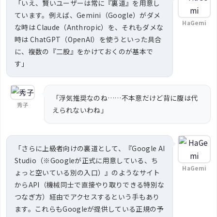
「いえ、賢いユーザーは常に『裏道』を用意し
ています。例えば、Gemini（Google）がダメ
HaGemi
な時は Claude（Anthropic）を、それもダメな
時は ChatGPT（OpenAI）を使うといった具合
に、複数の『二股』をかけておくのが基本で
す」
「浮気推奨なのね……不本意だけど背に腹は代
秀子
えられないわね」
「さらに上級者向けの裏道として、『Google AI
Studio（※Googleが正式に用意している、ち
HaGemi
ょっと空いている別の入口）』のようなサイト
からAPI（機械同士で直接やり取りできる特別な
つなぎ方）経由でアクセスするという手もあり
ます。これらもGoogleが提供している正規の予