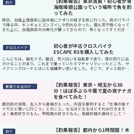
【釣果報告】東京湾奥・初心者が青
釣り
せん。皆無です...
海南埠頭公園っていう場所で魚を釣
ってみた
昨日、台風上陸直前に岩井袋にアオリの様子を見に行った。雨がパラパ
ラ降る中、キンギョとゴンズイしか釣れなかった。風も若干強くなって
きた上に、台風直前の大時化が襲ってきたので、怖くなってすぐ引き上
げて帰宅。さて、何故こんなところへ様子を見に来た...
初心者が中古クロスバイク
クロスバイク
ESCAPE R3を購入してみた
こんにちは。破毛です。最近、荒川沿いを自転車で走り、夜の釣りに出
かけることがあり、これまで乗っていたママチャリでいったところ、サ
イクリングロードとはいえ結構辛い思いをした。そこで、ずっと前から
気になっていた自宅近くの中古スポーツサイクルを扱...
【釣果報告】東京・埼玉から30
家族でお出かけスポット
分！ほぼ手ぶら千葉で夏の夜テナガ
を食べてみた！
数日前の深夜、友人から連絡が入った。内容を要約すると「仕事の後テ
ナガエビ食いに行こう」とのこと。なるほどなるほどそれは行きます
よ！海老好きだもん。甲殻類大好きだもん。高級料理の食材として「ス
カンピ」とか言って使っちゃうしね！と、思ってよく調...
【釣果報告】都内から1時間弱！木
釣り