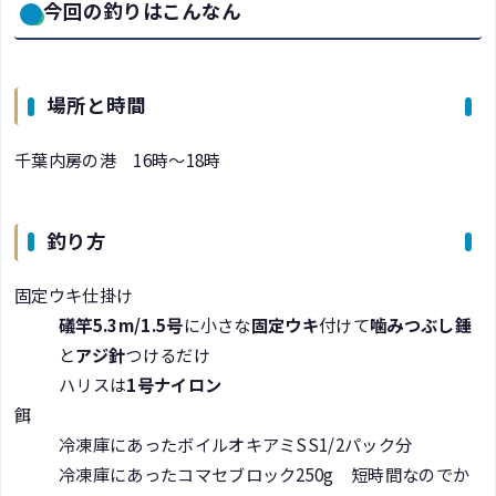
今回の釣りはこんなん
場所と時間
千葉内房の港 16時～18時
釣り方
固定ウキ仕掛け
礒竿5.3m/1.5号
に小さな
固定ウキ
付けて
噛みつぶし錘
と
アジ針
つけるだけ
ハリスは
1号ナイロン
餌
冷凍庫にあったボイルオキアミSS1/2パック分
冷凍庫にあったコマセブロック250g 短時間なのでか