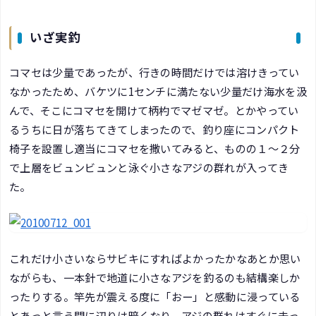
いざ実釣
コマセは少量であったが、行きの時間だけでは溶けきってい
なかったため、バケツに1センチに満たない少量だけ海水を汲
んで、そこにコマセを開けて柄杓でマゼマゼ。とかやってい
るうちに日が落ちてきてしまったので、釣り座にコンパクト
椅子を設置し適当にコマセを撒いてみると、ものの１～２分
で上層をビュンビュンと泳ぐ小さなアジの群れが入ってき
た。
これだけ小さいならサビキにすればよかったかなあとか思い
ながらも、一本針で地道に小さなアジを釣るのも結構楽しか
ったりする。竿先が震える度に「おー」と感動に浸っている
とあっと言う間に辺りは暗くなり、アジの群れはすぐに去っ