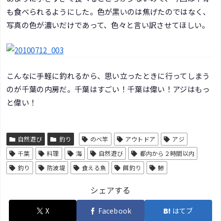
も食べられるようにした。色が黒いのは焦げたのではなく、
写真の色が濃いだけであって、色々と言い訳させてほしい。
こんなに手軽に釣れるから、思い立ったときに行ってしまう
のが千葉の内房だ。千葉はすごい！千葉は偉い！アジはもっ
と偉い！
自然遊び
釣り
のべ竿
アウトドア
アジ
千葉
料理
海
自然遊び
都内から２時間以内
釣り
防波堤
食える魚
餌釣り
鯵
シェアする
X
Facebook
はてブ