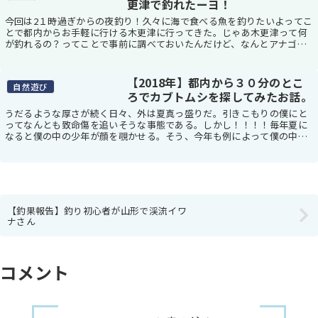
更津で釣れたーヨ！
今回は2１時過ぎからの夜釣り！久々に海で食べる魚を釣りたいよってこ
とで都内からお手軽に行ける木更津に行ってきた。じゃあ木更津って何
が釣れるの？ってことで事前に調べておいたんだけど、なんとアナゴさ
んが釣れるらしいとのこと。アナゴって自分で釣れ...
【2018年】都内から３０分のとこ
自然遊び
ろでカブトムシを探してみたお話。
うだるような厚さが続く日々、外は夏真っ盛りだ。引きこもりの僕にと
ってなんとも致命傷を追いそうな事態である。しかし！！！！毎年夏に
なると僕の中の少年が顔を覗かせる。そう、今年も例によって僕の中の
僕が！あの黒い６本足を求めてしまう！！幸いなこと...
【釣果報告】釣り初心者が山形で渓流イワ
ナさん
コメント