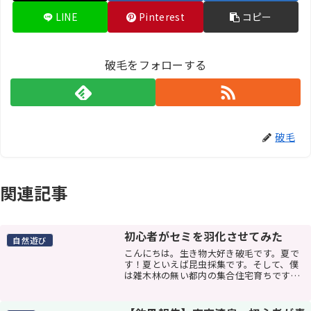
LINE
Pinterest
コピー
破毛をフォローする
破毛
関連記事
初心者がセミを羽化させてみた
自然遊び
こんにちは。生き物大好き破毛です。夏で
す！夏といえば昆虫採集です。そして、僕
は雑木林の無い都内の集合住宅育ちです。
「子供の昆虫採集の理想」＝クワガタとか
カブトムシといったところだと思います
が、僕の住んでいる地域にそんなものいま