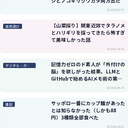
シとノコギリクワガタ両方出た
2026.07.07
【山菜採り】関東近郊でタラノメ
自然遊び
とハリギリを採ってきたら怖すぎ
て美味しかった話
2026.04.19
記憶力ゼロのド素人が「外付けの
デジタル・ガジェット
脳」を欲しがった結果。LLMと
GitHubで始めるAIメモ術の第一
歩
2026.04.14
サッポロ一番にカップ麺があった
雑記
とは知らなかった（しかも88
円）3種類全部食べた
2026.04.03