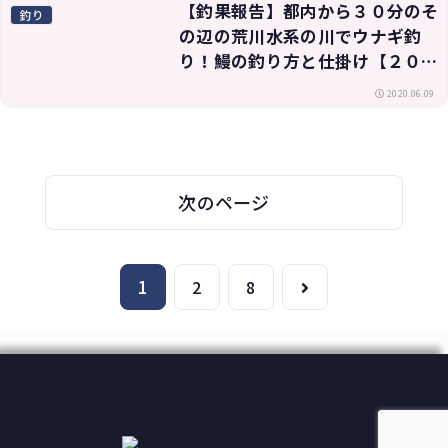
【釣果報告】都内から３０分のそ
釣り
の辺の荒川水系の川でウナギ釣
り！鰻の釣り方と仕掛け【２０２
０年】
2020.06.09
次のページ
1
次
2
8
へ