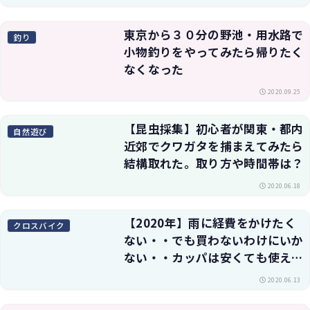
東京から３０分の野池・用水路で
釣り
小物釣りをやってみたら帰りたく
なくなった
2020.09.25
【昆虫採集】初心者が関東・都内
自然遊び
近郊でクワガタを捕まえてみたら
結構取れた。取り方や時間帯は？
2020.06.18
【2020年】雨に経費をかけたく
クロスバイク
ない・・でも買わないわけにいか
ない・・カッパは安くても使え
る？梅雨のバイク自転車通勤に向
2020.06.13
けてコスパ重視で選ぶ雨具【レイ
ンウェア】