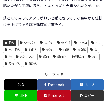
誘いながら丁寧に行うことはやっぱり大事なんだと感じた。
落として待ってアタリが無いと嫌になってすぐ海中から仕掛
けを上げちゃう癖を徹底的に直そう。
釣り
シーバス
スズキ
セイゴ
フッコ
ヘチ
ヘチ釣り
前打ち
夜釣り
日記
東京湾
海
港
落とし込み
都内
都内から２時間以内
釣り
陸っぱり
餌釣り
シェアする
X
Facebook
はてブ
LINE
Pinterest
コピー