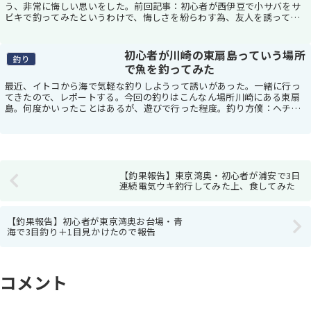
う、非常に悔しい思いをした。前回記事：初心者が西伊豆で小サバをサ
ビキで釣ってみたというわけで、悔しさを紛らわす為、友人を誘って夜
中から沼津方面へ。今回の釣りはこんなん場所と時間沼...
初心者が川崎の東扇島っていう場所
釣り
で魚を釣ってみた
最近、イトコから海で気軽な釣りしようって誘いがあった。一緒に行っ
てきたので、レポートする。今回の釣りはこんなん場所川崎にある東扇
島。何度かいったことはあるが、遊びで行った程度。釣り方僕：ヘチ
（ヘチ竿270＋太鼓リール＋道糸赤黒の目印付き＋一...
【釣果報告】東京湾奥・初心者が浦安で3日
連続電気ウキ釣行してみた上、食してみた
【釣果報告】初心者が東京湾奥お台場・青
海で3目釣り＋1目見かけたので報告
コメント