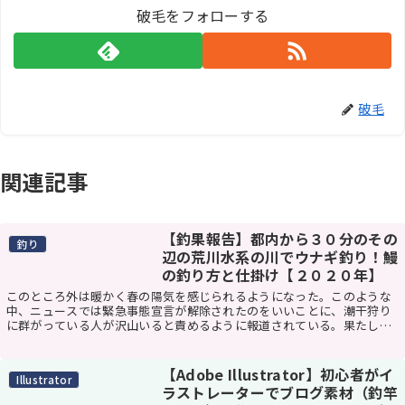
破毛をフォローする
破毛
関連記事
【釣果報告】都内から３０分のその
釣り
辺の荒川水系の川でウナギ釣り！鰻
の釣り方と仕掛け【２０２０年】
このところ外は暖かく春の陽気を感じられるようになった。このような
中、ニュースでは緊急事態宣言が解除されたのをいいことに、潮干狩り
に群がっている人が沢山いると責めるように報道されている。果たして
これは、潮干狩り場を営業していることが悪いのか。...
【Adobe Illustrator】初心者がイ
Illustrator
ラストレーターでブログ素材（釣竿