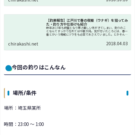
のかワク...
【釣果報告】江戸川で春の夜鰻（ウナギ）を狙ってみ
た・釣り方や仕掛けも紹介
昨年2017年も終盤となり寒さ厳しい冬がきてしまい、釣りのこ
となんてすっかり忘れてはや数か月。気が付いたころには、春一
番とかいう脅威にヅラをも必至でおさえていました。とかそんな
こと言ってる場合じゃないほど外あったかいよね。これはもう釣
り一択...
2018.04.03
chirakashi.net
今回の釣りはこんなん
場所/条件
場所：埼玉県某所
時間：23:00 ～ 1:00