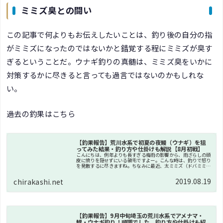
ミミズ臭との闘い
この記事で何よりもお伝えしたいことは、釣り後の自分の指
がミミズになったのではないかと錯覚する程にミミズが臭す
ぎるということだ。ウナギ釣りの真髄は、ミミズ臭をいかに
対策するかに尽きると言っても過言ではないのかもしれな
い。
過去の釣果はこちら
【釣果報告】荒川水系で初夏の夜鰻（ウナギ）を狙
ってみた結果・釣り方や仕掛けも解説【8月初戦】
こんにちは、例年よりも長すぎる梅雨の影響から、雨ざらしの頭
皮に憤りを隠せずにいる破毛ですよー。こんな時は、釣りで怒り
を発散するに尽きますね。ちなみに最近、太ミミズ（ドバミミ
ズ）の採取ポイントを発見したので、捕まえては集めて自宅で飼
っています...
2019.08.19
chirakashi.net
【釣果報告】9月中旬埼玉の荒川水系でアメナマ・
鯉・ウナギ釣り！順調でした。釣り方や仕掛けも紹