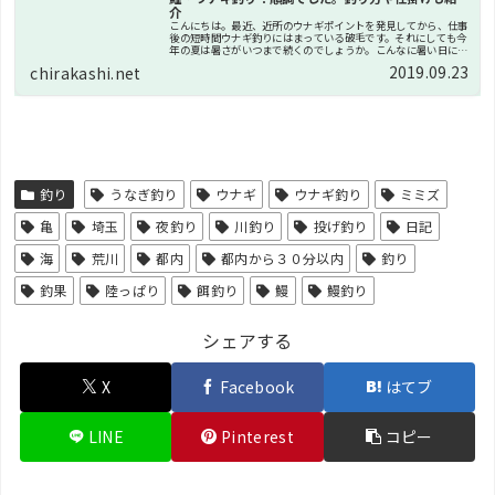
介
こんにちは。最近、近所のウナギポイントを発見してから、仕事
後の短時間ウナギ釣りにはまっている破毛です。それにしても今
年の夏は暑さがいつまで続くのでしょうか。こんなに暑い日には
釣り一択ですね！というわけで今回は、最近はまっているウナギ
2019.09.23
chirakashi.net
釣りにつ...
釣り
うなぎ釣り
ウナギ
ウナギ釣り
ミミズ
亀
埼玉
夜釣り
川釣り
投げ釣り
日記
海
荒川
都内
都内から３０分以内
釣り
釣果
陸っぱり
餌釣り
鰻
鰻釣り
シェアする
X
Facebook
はてブ
LINE
Pinterest
コピー