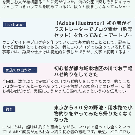
を楽しむ人が結構居ることに気が付いた。海の公園で楽しそうにキャッ
キャしているカップルを眺めていると、段々と羨ましくなってムシャク
シャしてきた。というわけで、今回はそんなカップル...
【Adobe Illustrator】初心者がイ
Illustrator
ラストレーターでブログ素材（釣竿
セット）を作ってみた – アートブ
ラシ機能編
ウェブサイトやブログ等を作っていく上で基本的なこととして、記事に
おける画像はとても有効である。特にこのブログでも扱っている釣り記
事等では、釣果や仕掛けは視覚的に示したほうが、文字で説明するより
も説得力がはるかに上回る。反面、1シーンごとに画...
初心者が都内城東地区の川でお手軽
家族でお出かけスポット
ハゼ釣りをしてきた
今回は、数年ぶりに実家近くの川でハゼ釣りをしてきたので。釣りした
いぜかーちゃんとーちゃんっていう子供がいる家庭向けのレポート。僕
も初心者だけど、実際にこうやったら釣れたよっというのを伝えていく
ので、本気のハゼ釣り師の方には生暖かく見守ってい...
東京から３０分の野池・用水路で小
釣り
物釣りをやってみたら帰りたくなく
なった
こんにちは。趣味は釣りと豪語しながら、いつまで経っても全くといっ
ていいほど成長が見られない釣り初心者の破毛です。最近、どこにでも