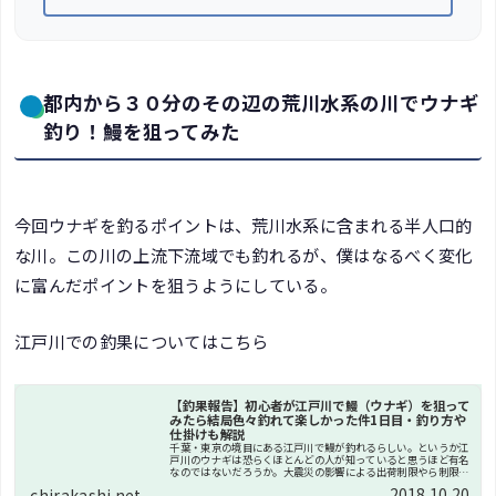
都内から３０分のその辺の荒川水系の川でウナギ
釣り！鰻を狙ってみた
今回ウナギを釣るポイントは、荒川水系に含まれる半人口的
な川。この川の上流下流域でも釣れるが、僕はなるべく変化
に富んだポイントを狙うようにしている。
江戸川での釣果についてはこちら
【釣果報告】初心者が江戸川で鰻（ウナギ）を狙って
みたら結局色々釣れて楽しかった件1日目・釣り方や
仕掛けも解説
千葉・東京の境目にある江戸川で鰻が釣れるらしい。というか江
戸川のウナギは恐らくほとんどの人が知っていると思うほど有名
なのではないだろうか。大震災の影響による出荷制限やら制限解
除云々も色々あるが、とりあえずウナギって本当に自分で釣れる
2018.10.20
chirakashi.net