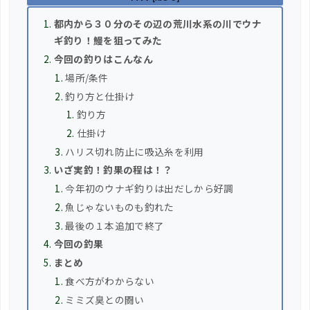
都内から３０分のその辺の荒川水系の川でウナ
ギ釣り！鰻を狙ってみた
今回の釣りはこんなん
場所/条件
釣り方と仕掛け
釣り方
仕掛け
ハリス切れ防止に吸込糸を利用
いざ実釣！釣果の程は！？
今年初のウナギ釣りは出だしから好調
魚じゃないものも釣れた
最後の１本追加で終了
今回の釣果
まとめ
食べ方がわからない
ミミズ臭との闘い