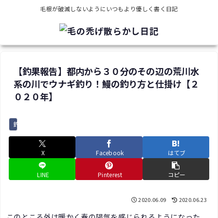
毛根が破滅しないようにいつもより優しく書く日記
【釣果報告】都内から３０分のその辺の荒川水
系の川でウナギ釣り！鰻の釣り方と仕掛け【２
０２０年】
釣り
X
Facebook
はてブ
LINE
Pinterest
コピー
2020.06.09
2020.06.23
このところ外は暖かく春の陽気を感じられるようになった。