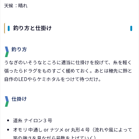
天候：晴れ
釣り方と仕掛け
釣り方
うなぎのいそうなところに適当に仕掛けを投げて、糸を軽く
張ったらドラグをものすごく緩めておく。あとは穂先に鈴と
自作のLEDやらケミホタルをつけて待つだけ。
仕掛け
道糸 ナイロン３号
オモリ 中通し or ナツメ or 丸形４号（流れや風によって
竿の強さを見ながら号数を上げていく）