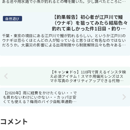
ある池や用水路で小魚が釣れるとの噂を聞いた。少し調べたところによ
ると、どうやら「淡水小物釣り」というジャンルの用...
【釣果報告】初心者が江戸川で鰻
自然遊び
（ウナギ）を狙ってみたら結局色々
釣れて楽しかった件1日目・釣り方
や仕掛けも解説
千葉・東京の境目にある江戸川で鰻が釣れるらしい。というか江戸川の
ウナギは恐らくほとんどの人が知っていると思うほど有名なのではない
だろうか。大震災の影響による出荷制限やら制限解除云々も色々ある
が、とりあえずウナギって本当に自分で釣れるのかワク...
【キャン★ドゥ】110円で買えるインスタ映
え必須アイテム！スマホ用偏光レンズはス
マホ写真のクオリティアップできる代物だ
った【100均】
【2020年】雨に経費をかけたくない・・で
も買わないわけにいかない・・カッパは安
くても使える？梅雨のバイク自転車通勤に
向けてコスパ重視で選ぶ雨具【レインウェ
ア】
コメント