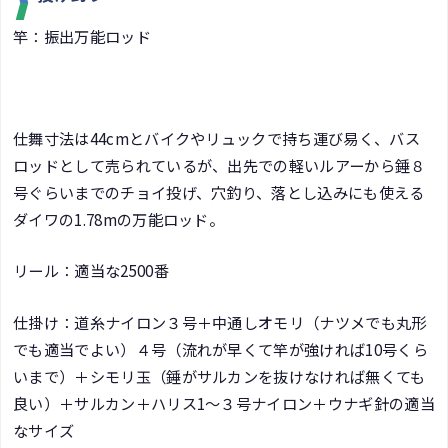
竿：振出万能ロッド
仕舞寸法は44cmとバイクやリュックで持ち運び易く、バス
ロッドとして売られているが、出先での軽いルアーから錘８
号ぐらいまでのチョイ投げ、穴釣り、落とし込みにも使える
ダイワの1.78mの万能ロッド。
リール：適当な2500番
仕掛け：道糸ナイロン３号＋中通しオモリ（ナツメでも丸形
でも適当でよい）４号（流れが早くて竿が強ければ10号くら
いまで）＋シモリ玉（錘がサルカンを抜けなければ無くても
良い）＋サルカン＋ハリス1～３号ナイロン＋ウナギ針の適当
なサイズ