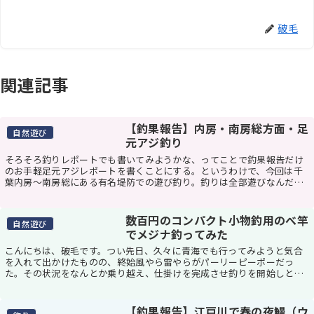
破毛
関連記事
【釣果報告】内房・南房総方面・足
自然遊び
元アジ釣り
そろそろ釣りレポートでも書いてみようかな、ってことで釣果報告だけ
のお手軽足元アジレポートを書くことにする。というわけで、今回は千
葉内房～南房総にある有名堤防での遊び釣り。釣りは全部遊びなんだけ
ど。今回の釣りはこんなん場所と時間千葉内房の港 ...
数百円のコンパクト小物釣用のべ竿
自然遊び
でメジナ釣ってみた
こんにちは、破毛です。つい先日、久々に青海でも行ってみようと気合
を入れて出かけたものの、終始風やら雷やらがパーリーピーポーだっ
た。その状況をなんとか乗り越え、仕掛けを完成させ釣りを開始しとこ
ろ、何度海に仕掛けを放っても一瞬で風で戻ってきて、...
【釣果報告】江戸川で春の夜鰻（ウ