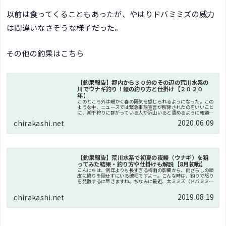
以前は食ってくることもあったが、やはりドバミミズの威力
は間違いなさそうな様子だった。
その他の釣果はこちら
【釣果報告】都内から３０分のその辺の荒川水系の
川でウナギ釣り！鰻の釣り方と仕掛け【２０２０
年】
このところ外は暖かく春の陽気を感じられるようになった。この
ような中、ニュースでは緊急事態宣言が解除されたのをいいこと
に、潮干狩りに群がっている人が沢山いると責めるように報道さ
れている。果たしてこれは、潮干狩り場を営業していることが悪
2020.06.09
chirakashi.net
いのか。...
【釣果報告】荒川水系で初夏の夜鰻（ウナギ）を狙
ってみた結果・釣り方や仕掛けも解説【8月初戦】
こんにちは、例年よりも長すぎる梅雨の影響から、雨ざらしの頭
皮に憤りを隠せずにいる破毛ですよー。こんな時は、釣りで怒り
を発散するに尽きますね。ちなみに最近、太ミミズ（ドバミミ
ズ）の採取ポイントを発見したので、捕まえては集めて自宅で飼
っています...
2019.08.19
chirakashi.net