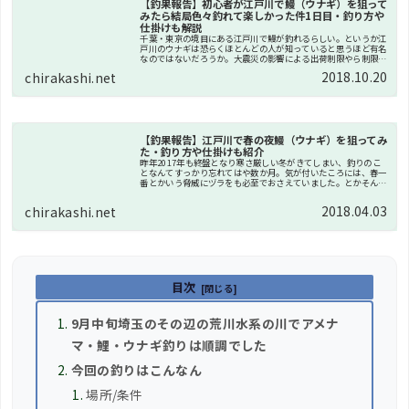
【釣果報告】初心者が江戸川で鰻（ウナギ）を狙って
みたら結局色々釣れて楽しかった件1日目・釣り方や
仕掛けも解説
千葉・東京の境目にある江戸川で鰻が釣れるらしい。というか江
戸川のウナギは恐らくほとんどの人が知っていると思うほど有名
なのではないだろうか。大震災の影響による出荷制限やら制限解
除云々も色々あるが、とりあえずウナギって本当に自分で釣れる
2018.10.20
chirakashi.net
のかワク...
【釣果報告】江戸川で春の夜鰻（ウナギ）を狙ってみ
た・釣り方や仕掛けも紹介
昨年2017年も終盤となり寒さ厳しい冬がきてしまい、釣りのこ
となんてすっかり忘れてはや数か月。気が付いたころには、春一
番とかいう脅威にヅラをも必至でおさえていました。とかそんな
こと言ってる場合じゃないほど外あったかいよね。これはもう釣
り一択...
2018.04.03
chirakashi.net
目次
9月中旬埼玉のその辺の荒川水系の川でアメナ
マ・鯉・ウナギ釣りは順調でした
今回の釣りはこんなん
場所/条件