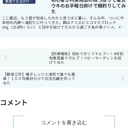
家族でお出かけスポット
ウキのお手軽仕掛けで鯖釣りしてみ
た
ここ最近、もう夏が到来したのかと思うほど暑い。そんな中、ついに今
年初の内房へ海釣りに行ってきた。餌はアミエビとコマセブロック
1Kg（250円くらい）と日中を投げてだらだら過ごす為の青イソメ。イソ
メで思い出したが、「１杯」って注文して買ったイ...
【釣果報告】初めてのソフトルアー！9月初
旬東扇島でガルプ！ベビーサーディンを投
げてみた
【簡単工作】電子レンジと湯煎で誰でも簡
単！１００均素材だけで勾玉石鹸を作って
みた
コメント
コメントを書き込む