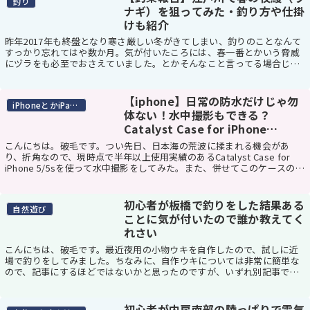
釣り
ナギ）を狙ってみた・釣り方や仕掛
けも紹介
昨年2017年も終盤となり寒さ厳しい冬がきてしまい、釣りのことなんて
すっかり忘れてはや数か月。気が付いたころには、春一番とかいう脅威
にヅラをも必至でおさえていました。とかそんなこと言ってる場合じゃ
ないほど外あったかいよね。これはもう釣り一択...
【iphone】日常の防水だけじゃ勿
iPhoneとかiPadとか
体ない！水中撮影もできる？
Catalyst Case for iPhone
5/5s/6/6Plus
こんにちは。破毛です。つい先日、日本海の荒波に揉まれる機会があ
り、折角なので、現時点で半年以上使用実績のあるCatalyst Case for
iPhone 5/5sを使って水中撮影をしてみた。また、併せてこのケースの普
段使いのインプレなん...
初心者が板橋で釣りをした結果ある
自然遊び
ことに気が付いたので誰か教えてく
れさい
こんにちは、破毛です。最近夜用の小物ウキを自作したので、試しに近
場で釣りをしてみました。ちなみに、自作ウキについては非常に簡単な
ので、記事にするほどではないかと思ったのですが、いずれ別記事で書
きたいと思います。あ、それと自作ウキの精度はゼロ...
初心者が内房南部の陸っぱりで電気