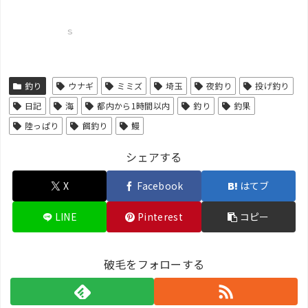
ｓ
釣り
ウナギ
ミミズ
埼玉
夜釣り
投げ釣り
日記
海
都内から1時間以内
釣り
釣果
陸っぱり
餌釣り
鰻
シェアする
X
Facebook
はてブ
LINE
Pinterest
コピー
破毛をフォローする