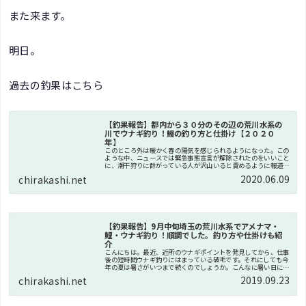
また来ます。
明日。
過去の釣果はこちら
【釣果報告】都内から３０分のその辺の荒川水系の
川でウナギ釣り！鰻の釣り方と仕掛け【２０２０
年】
このところ外は暖かく春の陽気を感じられるようになった。この
ような中、ニュースでは緊急事態宣言が解除されたのをいいこと
に、潮干狩りに群がっている人が沢山いると責めるように報道さ
れている。果たしてこれは、潮干狩り場を営業していることが悪
2020.06.09
chirakashi.net
いのか。...
【釣果報告】9月中旬埼玉の荒川水系でアメナマ・
鯉・ウナギ釣り！順調でした。釣り方や仕掛けも紹
介
こんにちは。最近、近所のウナギポイントを発見してから、仕事
後の短時間ウナギ釣りにはまっている破毛です。それにしても今
年の夏は暑さがいつまで続くのでしょうか。こんなに暑い日には
釣り一択ですね！というわけで今回は、最近はまっているウナギ
2019.09.23
chirakashi.net
釣りにつ...