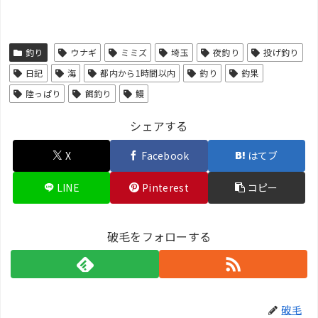
釣り
ウナギ
ミミズ
埼玉
夜釣り
投げ釣り
日記
海
都内から1時間以内
釣り
釣果
陸っぱり
餌釣り
鰻
シェアする
X
Facebook
はてブ
LINE
Pinterest
コピー
破毛をフォローする
破毛