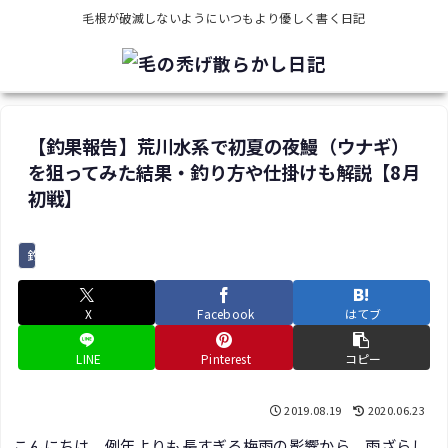
毛根が破滅しないようにいつもより優しく書く日記
【釣果報告】荒川水系で初夏の夜鰻（ウナギ）
を狙ってみた結果・釣り方や仕掛けも解説【8月
初戦】
釣り
X
Facebook
はてブ
LINE
Pinterest
コピー
2019.08.19
2020.06.23
こんにちは、例年よりも長すぎる梅雨の影響から、雨ざらし