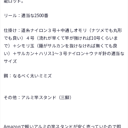
能ロッド。
リール：適当な2500番
仕掛け：道糸ナイロン３号＋中通しオモリ（ナツメでも丸形
でも良い）４号（流れが早くて竿が強ければ10号くらいま
で）＋シモリ玉（錘がサルカンを抜けなければ無くても良
い）＋サルカン＋ハリス1～３号ナイロン＋ウナギ針の適当な
サイズ
餌：なるべく太いミミズ
その他：アルミ竿スタンド（三脚）
Amazonで軽いアルミの竿スタンドが安く売っていたので即