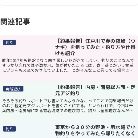
関連記事
【釣果報告】江戸川で春の夜鰻（ウ
釣り
ナギ）を狙ってみた・釣り方や仕掛
けも紹介
昨年2017年も終盤となり寒さ厳しい冬がきてしまい、釣りのことなんて
すっかり忘れてはや数か月。気が付いたころには、春一番とかいう脅威
にヅラをも必至でおさえていました。とかそんなこと言ってる場合じゃ
ないほど外あったかいよね。これはもう釣り一択...
【釣果報告】内房・南房総方面・足
自然遊び
元アジ釣り
そろそろ釣りレポートでも書いてみようかな、ってことで釣果報告だけ
のお手軽足元アジレポートを書くことにする。というわけで、今回は千
葉内房～南房総にある有名堤防での遊び釣り。釣りは全部遊びなんだけ
ど。今回の釣りはこんなん場所と時間千葉内房の港 ...
東京から３０分の野池・用水路で小
釣り
物釣りをやってみたら帰りたくなく