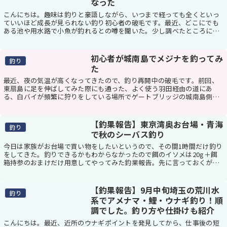
なった
こんにちは。趣味は釣りと豪語しながら、いつまで経っても全くといっ
ていいほど成長が見られない釣り初心者の破毛です。最近、どこにでも
ある池や用水路で小魚が釣れるとの噂を聞いた。少し調べたところによ
ると、どうやら「淡水小物釣り」というジャンルの用...
初心者が城南島でメジナを釣ってみ
釣り
た
最近、夜の気温が高くなってきたので、釣り再開中の破毛です。前回、
東扇島に足を伸ばしてみた際にも通った、よく使う羽田経由の道にあ
る、白バイが頻繁に狩りをしている場所でゲートブリッジの城南島側出
口を見つけた。で、城南島って僕の実家からは近いが、...
【釣果報告】東京湾奥お台場・青海
釣り
で秋のシーバス釣り
今日は家族がお台場で買い物をしたいというので、その間1時間だけ釣り
をしてきた。釣りできるかもわからなかったので餌のイソメは20g＋餌
箱持参のおまけだけ用意してやってみた釣果報告。先に言っておくが残
念なことに今回は写真はない。車にスマホ忘れち...
【釣果報告】9月中旬埼玉の荒川水
釣り
系でアメナマ・鯉・ウナギ釣り！順
調でした。釣り方や仕掛けも紹介
こんにちは。最近、近所のウナギポイントを発見してから、仕事後の短