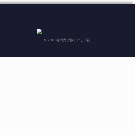
© 2010 毛の禿げ散らかし日記.