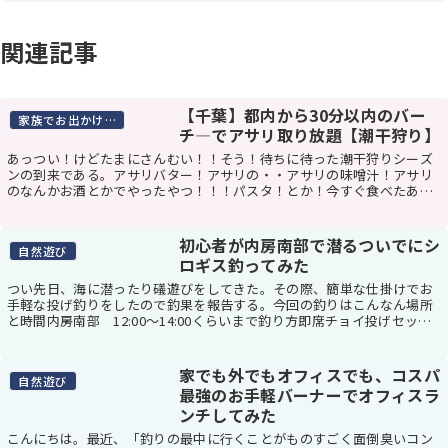
関連記事
【千葉】都内から30分以内のバー
家族でお出かけスポット
チ―でアサリ取り放題【潮干狩り】
あっつい！けどたまにさんむい！！そう！待ちに待った潮干狩りシーズ
ンの到来である。アサリバター！アサリの・・アサリの味噌汁！アサリ
のなんかお酒とかでやったやつ！！！パスタ！とか！今すぐ食べたああ
あああああああい！！！！と、アサリのことを考えて...
初心者が内房南部で潜るついでにシ
自然遊び
ロギス釣ってみた
つい先日、海に潜ったり礒遊びをしてきた。その際、簡単な仕掛けでお
手軽な投げ釣りをしたので釣果を報告する。今回の釣りはこんなん場所
と時間内房南部 12:00～14:00くらいまで釣り方即席チョイ投げセット
竿自宅にあった適当な投げ竿 長さは36...
家でも外でもオフィスでも、コスパ
自然遊び
最強のお手軽バーナーでオフィスラ
ンチしてみた
こんにちは。最近、「釣りの最中に行くことがものすごく面倒臭いコン