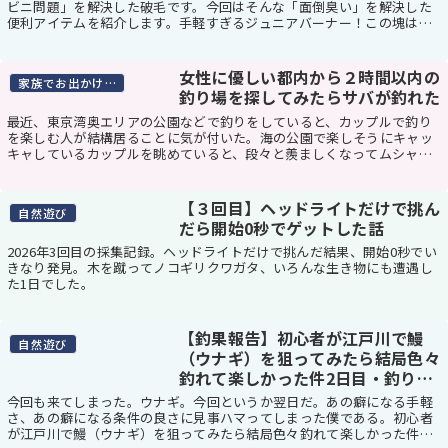
ビニ問題」を解決した破毛です。今回はそんな「面倒臭い」を解決した
便利アイテムを紹介します。手軽すぎるジュニアバーナー！この塊はた
だの鉄の塊ではなく、何を隠そう今をときめくカセッ...
女性に優しい都内から２時間以内の
家族でお出かけスポット
釣り場を探してみたらサバが釣れた
最近、東京湾奥エリアの公園などで釣りをしていると、カップルで釣り
を楽しむ人が結構居ることに気が付いた。海の公園で楽しそうにキャッ
キャしているカップルを眺めていると、段々と羨ましくなってムシャク
シャしてきた。というわけで、今回はそんなカップル...
【３回目】ヘッドライトだけで挑ん
自然遊び
だら開始0秒でゲットした話
2026年3回目の採集記録。ヘッドライトだけで挑んだ結果、開始0秒でい
きなり発見。木を蹴ってノコギリクワガタ、いろんな生き物にも遭遇し
た1日でした。
【釣果報告】初心者が江戸川で鰻
自然遊び
（ウナギ）を狙ってみたら結局色々
釣れて楽しかった件2日目・釣り方
や仕掛けも
今回も来てしまった。ウナギ。今回というか翌日だ。あの癖になる手軽
さ、あの癖になる条件の良さに見事ハマってしまった僕である。初心者
が江戸川で鰻（ウナギ）を狙ってみたら結局色々釣れて楽しかった件・2