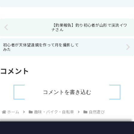
日目それでは早速行ってみよう！今回はごんぶとウ...
【釣果報告】釣り初心者が山形で渓流イワ
ナさん
初心者が天体望遠鏡を作って月を撮影して
みた
コメント
コメントを書き込む
ホーム
趣味・バイク・自転車
自然遊び