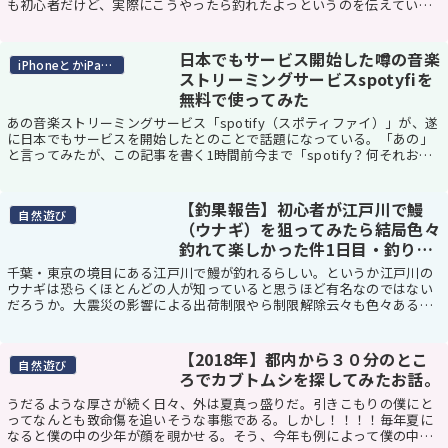
も初心者だけど、実際にこうやったら釣れたよっというのを伝えていく
ので、本気のハゼ釣り師の方には生暖かく見守ってい...
日本でもサービス開始した噂の音楽
iPhoneとかiPadとか
ストリーミングサービスspotyfiを
無料で使ってみた
あの音楽ストリーミングサービス「spotify（スポティファイ）」が、遂
に日本でもサービスを開始したとのことで話題になっている。「あの」
と言ってみたが、この記事を書く1時間前今まで「spotify？何それおい
しいの？」状態だった僕。全く知ら...
【釣果報告】初心者が江戸川で鰻
自然遊び
（ウナギ）を狙ってみたら結局色々
釣れて楽しかった件1日目・釣り方
や仕掛けも解説
千葉・東京の境目にある江戸川で鰻が釣れるらしい。というか江戸川の
ウナギは恐らくほとんどの人が知っていると思うほど有名なのではない
だろうか。大震災の影響による出荷制限やら制限解除云々も色々ある
が、とりあえずウナギって本当に自分で釣れるのかワク...
【2018年】都内から３０分のとこ
自然遊び
ろでカブトムシを探してみたお話。
うだるような厚さが続く日々、外は夏真っ盛りだ。引きこもりの僕にと
ってなんとも致命傷を追いそうな事態である。しかし！！！！毎年夏に
なると僕の中の少年が顔を覗かせる。そう、今年も例によって僕の中の