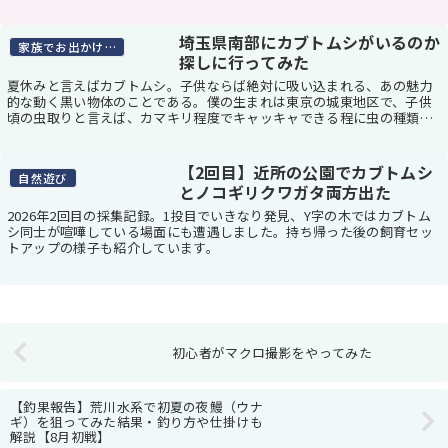
僕が！あの黒い６本足を求めてしまう！！幸いなこと...
埼玉県南部にカブトムシがいるのか
家族でお出かけスポット
探しに行ってみた
夏休みと言えばカブトムシ。子供ならば絶対に吸い込まれる、あの魅力
的な動く黒い物体のことである。僕の生まれは東京の城東地区で、子供
頃の虫取りと言えば、カマキリ程度でキャッキャできる程に虫の種類が
少なかった。カブトムシやクワガタのようなザ・虫が...
【2回目】近所の公園でカブトムシ
自然遊び
とノコギリクワガタ両方出た
2026年2回目の採集記録。1投目でいきなり発見、Y字の木ではカブトム
シ同士が喧嘩している場面にも遭遇しました。持ち帰った後の飼育セッ
トアップの様子も紹介しています。
初心者がマクロ撮影をやってみた
【釣果報告】荒川水系で初夏の夜鰻（ウナ
ギ）を狙ってみた結果・釣り方や仕掛けも
解説【8月初戦】