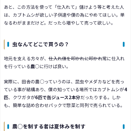
あと、この方法を使って「仕入れて」儲けよう等と考えた人
は、カブトムシが欲しい子供達や僕の為にやめてほしい。単
なるわがままだけど。だったら増やして売って欲しい。
虫なんてどこで買うの？
地元を支える方々が、
仕入れ値を叩かれに叩かれ
常に仕入れ
を行っている
農○
に行けば良い。
実際に、田舎の農○っていうのは、昆虫やメダカなどを売っ
ている事が結構あり、僕の知っている場所ではカブトムシが
4
匹
、クワガタが
6匹で缶ジュース2本分
だったりする。しか
も、簡単な詰め合わせパックで惣菜と同列で売られている。
農○を制する者は夏休みを制す