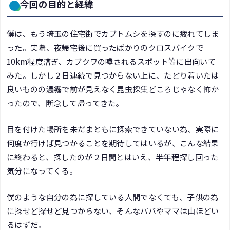
今回の目的と経緯
僕は、もう埼玉の住宅街でカブトムシを探すのに疲れてしま
った。実際、夜帰宅後に買ったばかりのクロスバイクで
10km程度漕ぎ、カブクワの噂されるスポット等に出向いて
みた。しかし２日連続で見つからない上に、たどり着いたは
良いものの濃霧で前が見えなく昆虫採集どころじゃなく怖か
ったので、断念して帰ってきた。
目を付けた場所を未だまともに探索できていない為、実際に
何度か行けば見つかることを期待してはいるが、こんな結果
に終わると、探したのが２日間とはいえ、半年程探し回った
気分になってくる。
僕のような自分の為に探している人間でなくても、子供の為
に探せど探せど見つからない、そんなパパやママは山ほどい
るはずだ。