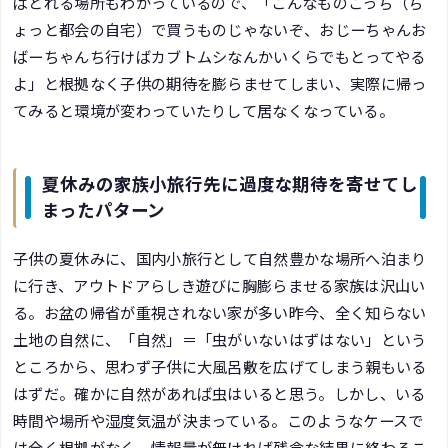
ばとれる場所もわかっているので、「こんなものこっち（ち
ょっと都会の自宅）で買うものじゃないぞ、おじーちゃんお
ばーちゃんち行けばカブトムシなんかいくらでもとってやる
よ」と根拠なく子供の期待を膨らませてしまい、実際に帰っ
てみると環境が変わっていたりして居なくなっている。
夏休みの家族小旅行先に過度な期待を寄せてし
まったパターン
子供の夏休みに、国内小旅行として自然豊かな場所へ泊まり
に行き、アウトドアらしき遊びに胸膨らませる家族は沢山い
る。お盆の帰省が重視されない家が多い昨今、全く知らない
土地の自然に、「自然」＝「虫がいないはずはない」という
ところから、思わず子供に大風呂敷を広げてしまう親もいる
はずだ。確かに自然があれば虫はいると思う。しかし、いる
時間や場所や湿度気温が決まっている。このようなケースで
は全く根拠がなく、情報量が無ければ残念な結果に終わるこ