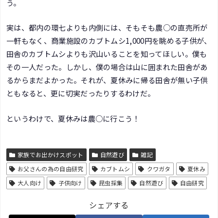
う。
実は、都内の環七よりも内側には、そもそも農○の直売所が
一軒もなく、商業施設のカブトムシ1,000円を眺める子供が、
田舎のカブトムシよりも沢山いることを知ってほしい。僕も
その一人だった。しかし、僕の場合は山に囲まれた田舎があ
るからまだよかった。それが、夏休みに帰る田舎が無い子供
ともなると、更に切実だったりするわけだ。
というわけで、夏休みは農○に行こう！
家族でお出かけスポット
自然遊び
雑記
お父さんの為の自由研究
カブトムシ
クワガタ
夏休み
大人向け
子供向け
昆虫採集
自然遊び
自由研究
シェアする