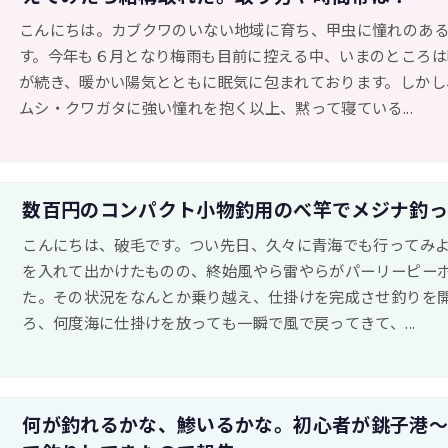
こんにちは。カブクワのいない地域に育ち、甲虫に憧れのあ
す。今年も６月となり梅雨も目前に控える中、いまのところは
が続き、暖かい陽気とともに眠気に包まれております。しかし
ムシ・クワガタに強い憧れを抱く以上、黙って寝ている...
数百円のコンパクト小物釣用のべ竿でメジナ釣
こんにちは、破毛です。つい先日、久々に青海でも行ってみ
を入れて出かけたものの、終始風やら雷やらがパーリーピー
た。その状況をなんとか乗り越え、仕掛けを完成させ釣りを
ろ、何度海に仕掛けを放っても一瞬で風で戻ってきて、...
何が釣れるかな、鯵いるかな。初心者が銚子港