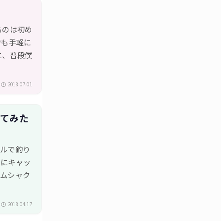
るのは初め
でも手軽に
に、普段僕
2018.07.01
してみた
プルで釣り
うにキャッ
てムシャク
2018.04.17