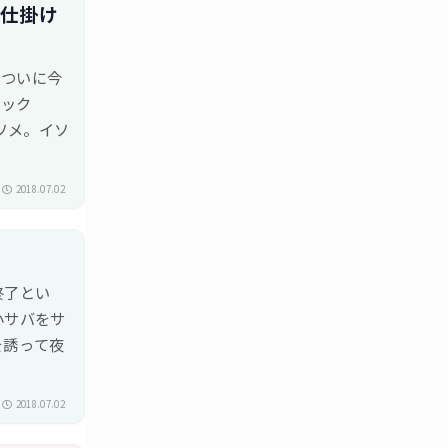
軽仕掛け
、ついに今
ロック
ソメ。イソ
2018.07.02
終了とい
小サバをサ
を誘って夜
2018.07.02