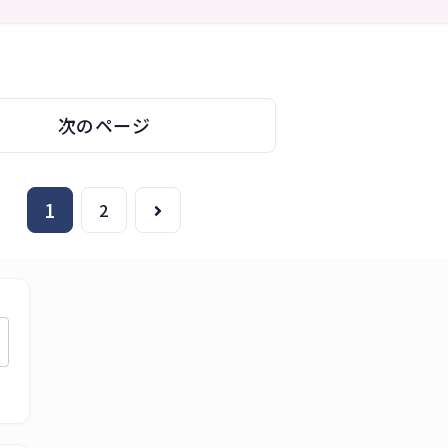
次のページ
1
次
2
へ