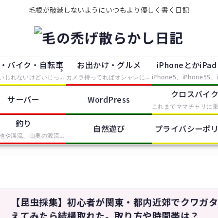
毛根が破滅しないようにいつもより優しく書く日記
・バイク・自転車
お出かけ・グルメ
iPhoneとかiPa
大していじれないけどいじったつもりで中途半端に手を出したもの。主にタイヤが付いているものを便利にしたり修理したらレポートとして残していきます。
カメラ持ってればオシャレになれるという動機で買ったEosKissDigitalを中心に、大した知識の無い中むやみやたらとシャッタースイッチを押していく記事。無駄に持っているPhotoShopCS2やIllustratorCS2、AfterEffectsなどの画像や動画の処理ソフトも少しずつ使って、体験記をレポートします。
クロスバイ
サーバー
WordPress
釣り
自然遊び
プライバシーポ
近所の池や渓流、山奥の源流から海まで、釣りをしたらここで釣果報告していきます。基本的に餌ばかりでルアーは苦手です。
【昆虫採集】初心者が関東・都内近郊でクワガ
えてみたら結構取れた。取り方や時間帯は？