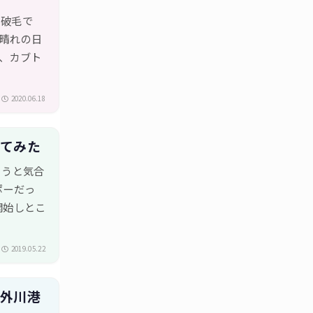
る破毛で
晴れの日
、カブト
2020.06.18
ってみた
ようと気合
ポーだっ
開始しとこ
2019.05.22
〜外川港