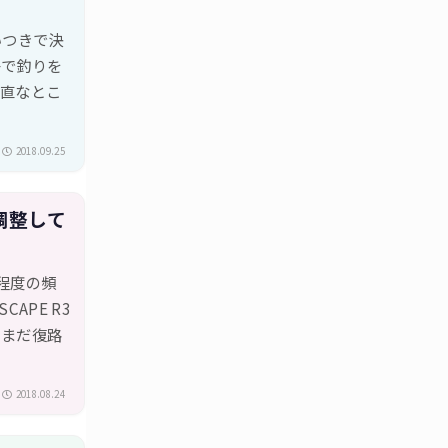
いつきで決
子で釣りを
正直なとこ
2018.09.25
調整して
回程度の頻
APE R3
、まだ復路
2018.08.24