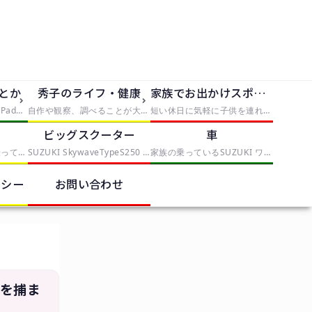
dとか
秀子のライフ・健康
家族でお出かけスポット
iPhone5、iPhone5S、iPad2を使っていく中で発見したことや便利なものを紹介
自作や観察、調べることが大好きな僕は大人になっても自由研究がしたい。折角なので、子供の自由研究に使えそうな手軽なものから、大人が喜びそうな自由研究まで、実践と挑戦を交えてレポートしていきます。本気で子供が自由研究に困ったら、タグから「子供向け」を選んでみてください。
短い休日に気軽に子供を連れていける場所や、手軽に行けて満足度の高いスポットとか
ク
ビッグスクーター
車
これまでママチャリに乗っていたが、偶然近くのスポーツバイクを取り扱う中古店で見つけたESCAPE R3を衝動買いしたことから、初心者自転車乗りになりました。クロスバイクの調整や整備を記録していくカテゴリー
SUZUKI SkywaveTypeS250 スカイウェイブ CJ-43Aを中心に記事を書いていきます。
家族の乗っているSUZUKI ワゴンRスティングレー MH22Sを中心に記事を書いていきます。
リシー
お問い合わせ
タを捕ま