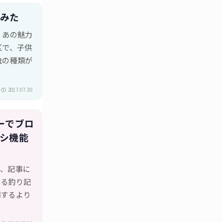
てみた
、あの魅力
区で、子供
虫の種類が
2017.07.30
ターでブロ
ラシ機能
て、記事に
いる釣り記
明するより