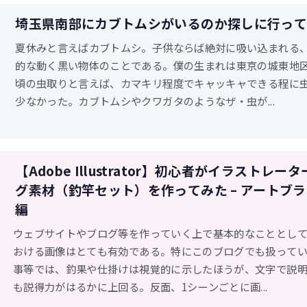
埼玉県南部にカブトムシがいるのか探しに行っ
夏休みと言えばカブトムシ。子供ならば絶対に吸い込まれる
的な動く黒い物体のことである。僕の生まれは東京の城東地
頃の虫取りと言えば、カマキリ程度でキャッキャできる程に
少なかった。カブトムシやクワガタのようなザ・虫が...
【Adobe Illustrator】初心者がイラストレー
グ素材（釣竿セット）を作ってみた – アートブ
編
ウェブサイトやブログ等を作っていく上で基本的なこととし
おける画像はとても有効である。特にこのブログでも扱って
事等では、釣果や仕掛けは視覚的に示したほうが、文字で説
も説得力がはるかに上回る。反面、1シーンごとに画...