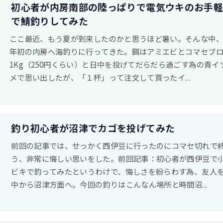
初心者が内房南部の陸っぱりで電気ウキのお手
で鯖釣りしてみた
ここ最近、もう夏が到来したのかと思うほど暑い。そんな中
年初の内房へ海釣りに行ってきた。餌はアミエビとコマセブ
1Kg（250円くらい）と日中を投げてだらだら過ごす為の青イ
メで思い出したが、「１杯」って注文して買ったイ...
釣り初心者が沼津でカゴを投げてみた
前回の記事では、せっかく西伊豆に行ったのにコマセ切れで
う、非常に悔しい思いをした。前回記事：初心者が西伊豆で
ビキで釣ってみたというわけで、悔しさを紛らわす為、友人
中から沼津方面へ。今回の釣りはこんなん場所と時間沼...