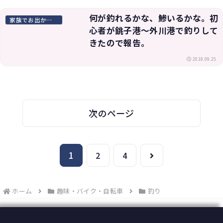
何が釣れるかな、鯵いるかな。初
家族でお出かけスポット
心者が銚子港〜外川港で釣りして
きたので報告。
2018.09.25
次のページ
1
次
2
4
へ
ホーム
趣味・バイク・自転車
釣り