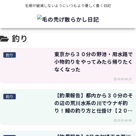
毛根が破滅しないようにいつもより優しく書く日記
釣り
東京から３０分の野池・用水路で
釣り
小物釣りをやってみたら帰りたく
なくなった
2020.09.25
【釣果報告】都内から３０分のそ
釣り
の辺の荒川水系の川でウナギ釣
り！鰻の釣り方と仕掛け【２０２
０年】
2020.06.09