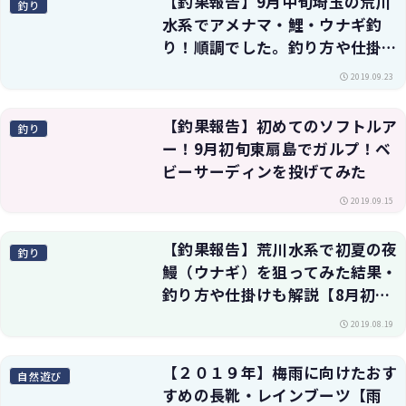
【釣果報告】9月中旬埼玉の荒川
釣り
水系でアメナマ・鯉・ウナギ釣
り！順調でした。釣り方や仕掛け
も紹介
2019.09.23
【釣果報告】初めてのソフトルア
釣り
ー！9月初旬東扇島でガルプ！ベ
ビーサーディンを投げてみた
2019.09.15
【釣果報告】荒川水系で初夏の夜
釣り
鰻（ウナギ）を狙ってみた結果・
釣り方や仕掛けも解説【8月初
戦】
2019.08.19
【２０１９年】梅雨に向けたおす
自然遊び
すめの長靴・レインブーツ【雨