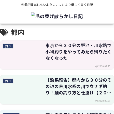
毛根が破滅しないようにいつもより優しく書く日記
都内
東京から３０分の野池・用水路で
釣り
小物釣りをやってみたら帰りたく
なくなった
2020.09.25
【釣果報告】都内から３０分のそ
釣り
の辺の荒川水系の川でウナギ釣
り！鰻の釣り方と仕掛け【２０２
０年】
2020.06.09