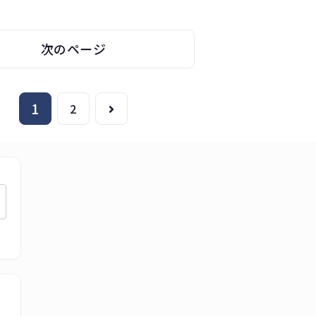
次のページ
1
次
2
へ