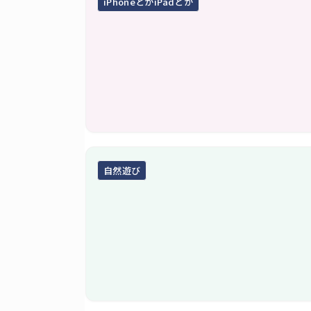
iPhoneとかiPadとか
自然遊び