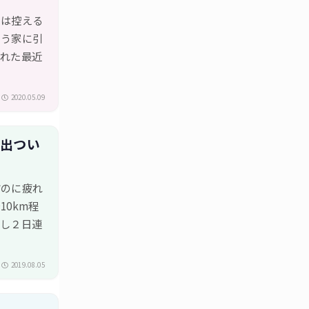
出は控える
もう家に引
入れた最近
2020.05.09
遠出つい
すのに疲れ
0km程
かし２日連
2019.08.05