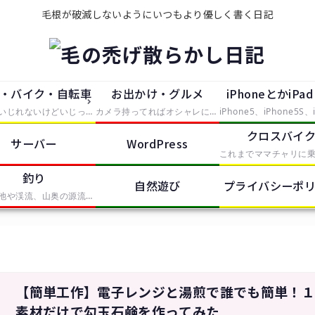
毛根が破滅しないようにいつもより優しく書く日記
・バイク・自転車
お出かけ・グルメ
iPhoneとかiPa
大していじれないけどいじったつもりで中途半端に手を出したもの。主にタイヤが付いているものを便利にしたり修理したらレポートとして残していきます。
カメラ持ってればオシャレになれるという動機で買ったEosKissDigitalを中心に、大した知識の無い中むやみやたらとシャッタースイッチを押していく記事。無駄に持っているPhotoShopCS2やIllustratorCS2、AfterEffectsなどの画像や動画の処理ソフトも少しずつ使って、体験記をレポートします。
クロスバイ
サーバー
WordPress
釣り
自然遊び
プライバシーポ
近所の池や渓流、山奥の源流から海まで、釣りをしたらここで釣果報告していきます。基本的に餌ばかりでルアーは苦手です。
【簡単工作】電子レンジと湯煎で誰でも簡単！
素材だけで勾玉石鹸を作ってみた