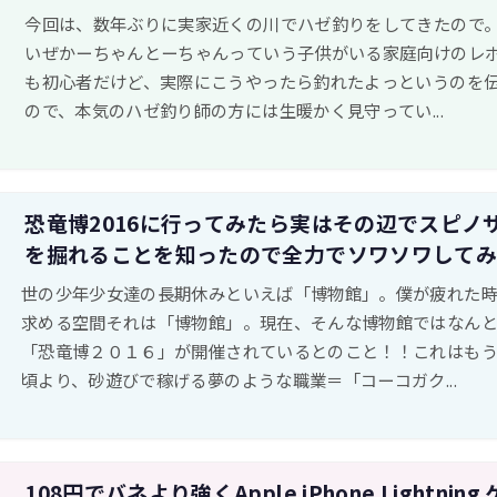
今回は、数年ぶりに実家近くの川でハゼ釣りをしてきたので
いぜかーちゃんとーちゃんっていう子供がいる家庭向けのレ
も初心者だけど、実際にこうやったら釣れたよっというのを
ので、本気のハゼ釣り師の方には生暖かく見守ってい...
恐竜博2016に行ってみたら実はその辺でスピノ
を掘れることを知ったので全力でソワソワして
世の少年少女達の長期休みといえば「博物館」。僕が疲れた
求める空間それは「博物館」。現在、そんな博物館ではなん
「恐竜博２０１６」が開催されているとのこと！！これはも
頃より、砂遊びで稼げる夢のような職業＝「コーコガク...
108円でバネより強くApple iPhone Lightnin