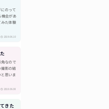
子にのって
る機会があ
ってみた体験
2019.06.10
みた
折角なので
の撮影の結
いと思いま
2018.06.08
してきた