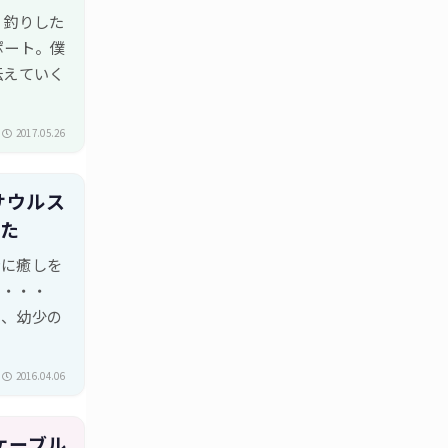
。釣りした
ポート。僕
伝えていく
2017.05.26
サウルス
みた
時に癒しを
と・・・
う、幼少の
2016.04.06
g ケーブル