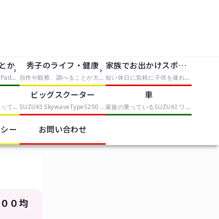
dとか
秀子のライフ・健康
家族でお出かけスポット
iPhone5、iPhone5S、iPad2を使っていく中で発見したことや便利なものを紹介
自作や観察、調べることが大好きな僕は大人になっても自由研究がしたい。折角なので、子供の自由研究に使えそうな手軽なものから、大人が喜びそうな自由研究まで、実践と挑戦を交えてレポートしていきます。本気で子供が自由研究に困ったら、タグから「子供向け」を選んでみてください。
短い休日に気軽に子供を連れていける場所や、手軽に行けて満足度の高いスポットとか
ク
ビッグスクーター
車
これまでママチャリに乗っていたが、偶然近くのスポーツバイクを取り扱う中古店で見つけたESCAPE R3を衝動買いしたことから、初心者自転車乗りになりました。クロスバイクの調整や整備を記録していくカテゴリー
SUZUKI SkywaveTypeS250 スカイウェイブ CJ-43Aを中心に記事を書いていきます。
家族の乗っているSUZUKI ワゴンRスティングレー MH22Sを中心に記事を書いていきます。
リシー
お問い合わせ
１００均