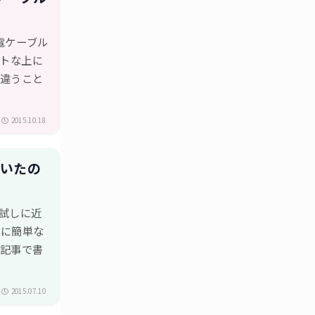
、充電ケーブル
クトな上に
間違うこと
2015.10.18
付いたの
試しに近
常に簡単な
別記事で書
2015.07.10