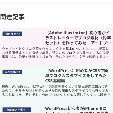
関連記事
【Adobe Illustrator】初心者がイ
Illustrator
ラストレーターでブログ素材（釣竿
セット）を作ってみた – アートブ
ラシ機能編
ウェブサイトやブログ等を作っていく上で基本的なこととして、記事に
おける画像はとても有効である。特にこのブログでも扱っている釣り記
事等では、釣果や仕掛けは視覚的に示したほうが、文字で説明するより
も説得力がはるかに上回る。反面、1シーンごとに画...
【WordPress】初心者がCSSで簡
Wordpress
単ブログカスタマイズをしてみた-
CSS基礎編-
最近、WordPress（以下WP）で記事を書くという基本運用に慣れてき
たので、そろそろCSSを使った見た目の簡単カスタマイズでも行ってみ
ることにした。そもそも、WordPressってどんな感じ？って人は過去記
事を参照してみて欲しい。過去記...
WordPress初心者がiPhone用に
iPhoneとかiPadとか