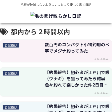
毛根が破滅しないようにいつもより優しく書く日記
都内から２時間以内
数百円のコンパクト小物釣用のべ
自然遊び
竿でメジナ釣ってみた
2019.05.22
【釣果報告】初心者が江戸川で鰻
自然遊び
（ウナギ）を狙ってみたら結局
色々釣れて楽しかった件2日目・
釣り方や仕掛けも
2018.10.21
【釣果報告】初心者が江戸川で鰻
自然遊び