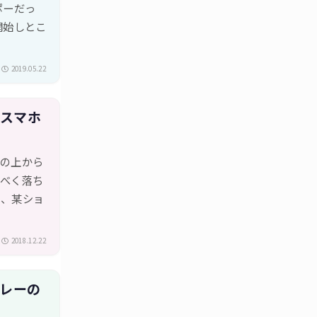
ポーだっ
開始しとこ
2019.05.22
いスマホ
スの上から
るべく落ち
中、某ショ
2018.12.22
グレーの