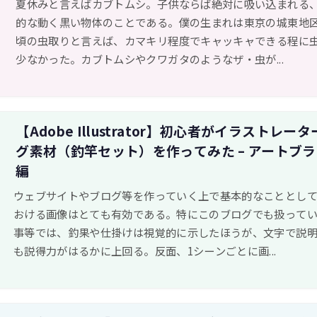
夏休みと言えばカブトムシ。子供ならば絶対に吸い込まれる
的な動く黒い物体のことである。僕の生まれは東京の城東地
頃の虫取りと言えば、カマキリ程度でキャッキャできる程に
少なかった。カブトムシやクワガタのようなザ・虫が...
【Adobe Illustrator】初心者がイラストレー
グ素材（釣竿セット）を作ってみた – アートブ
編
ウェブサイトやブログ等を作っていく上で基本的なこととし
おける画像はとても有効である。特にこのブログでも扱って
事等では、釣果や仕掛けは視覚的に示したほうが、文字で説
も説得力がはるかに上回る。反面、1シーンごとに画...