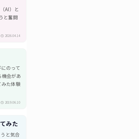
（AI）と
うと奮闘
2026.04.14
子にのって
る機会があ
ってみた体験
2019.06.10
ってみた
ようと気合