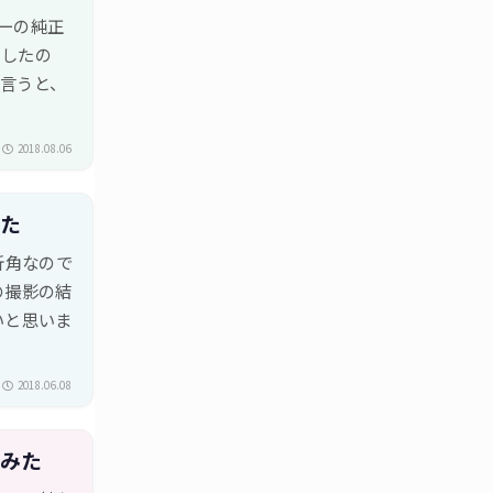
レーの純正
さしたの
言うと、
2018.08.06
みた
折角なので
の撮影の結
いと思いま
2018.06.08
てみた