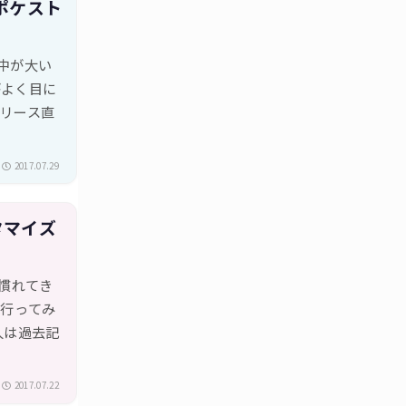
ポケスト
の中が大い
がよく目に
リース直
2017.07.29
タマイズ
に慣れてき
も行ってみ
人は過去記
2017.07.22