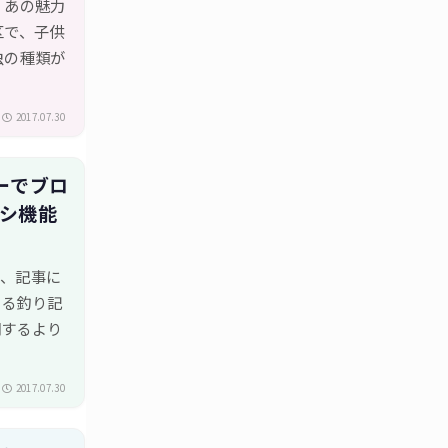
、あの魅力
区で、子供
虫の種類が
2017.07.30
ターでブロ
ラシ機能
て、記事に
いる釣り記
明するより
2017.07.30