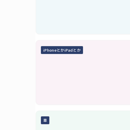
iPhoneとかiPadとか
車