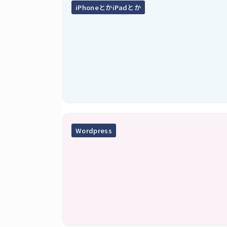
iPhoneとかiPadとか
Wordpress