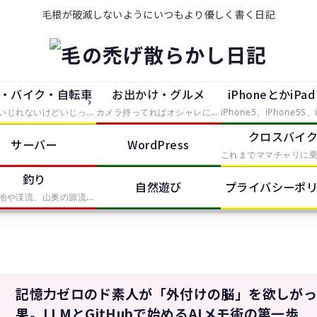
毛根が破滅しないようにいつもより優しく書く日記
・バイク・自転車
お出かけ・グルメ
iPhoneとかiPa
大していじれないけどいじったつもりで中途半端に手を出したもの。主にタイヤが付いているものを便利にしたり修理したらレポートとして残していきます。
カメラ持ってればオシャレになれるという動機で買ったEosKissDigitalを中心に、大した知識の無い中むやみやたらとシャッタースイッチを押していく記事。無駄に持っているPhotoShopCS2やIllustratorCS2、AfterEffectsなどの画像や動画の処理ソフトも少しずつ使って、体験記をレポートします。
クロスバイ
サーバー
WordPress
釣り
自然遊び
プライバシーポ
近所の池や渓流、山奥の源流から海まで、釣りをしたらここで釣果報告していきます。基本的に餌ばかりでルアーは苦手です。
記憶力ゼロのド素人が「外付けの脳」を欲しが
果。LLMとGitHubで始めるAIメモ術の第一歩