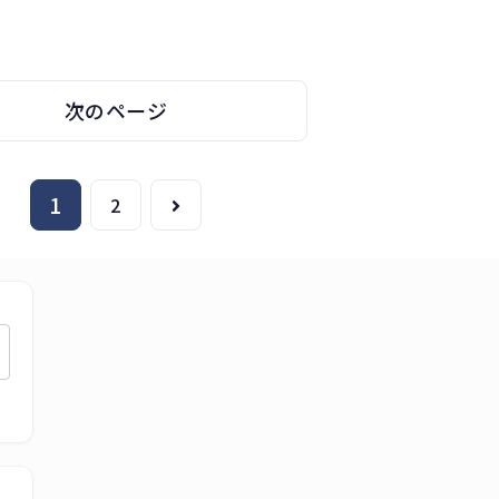
次のページ
1
次
2
へ