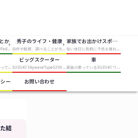
dとか
秀子のライフ・健康
家族でお出かけスポット
iPhone5、iPhone5S、iPad2を使っていく中で発見したことや便利なものを紹介
自作や観察、調べることが大好きな僕は大人になっても自由研究がしたい。折角なので、子供の自由研究に使えそうな手軽なものから、大人が喜びそうな自由研究まで、実践と挑戦を交えてレポートしていきます。本気で子供が自由研究に困ったら、タグから「子供向け」を選んでみてください。
短い休日に気軽に子供を連れていける場所や、手軽に行けて満足度の高いスポットとか
ク
ビッグスクーター
車
これまでママチャリに乗っていたが、偶然近くのスポーツバイクを取り扱う中古店で見つけたESCAPE R3を衝動買いしたことから、初心者自転車乗りになりました。クロスバイクの調整や整備を記録していくカテゴリー
SUZUKI SkywaveTypeS250 スカイウェイブ CJ-43Aを中心に記事を書いていきます。
家族の乗っているSUZUKI ワゴンRスティングレー MH22Sを中心に記事を書いていきます。
リシー
お問い合わせ
った結