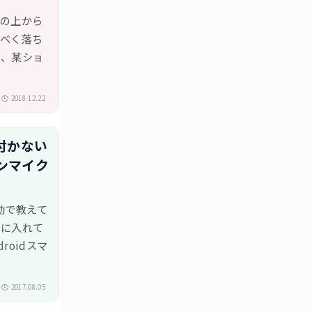
スの上から
るべく落ち
中、某ショ
2018.12.22
付かない
ヤホンマイク
動で教えて
クに入れて
roidスマ
2017.08.05