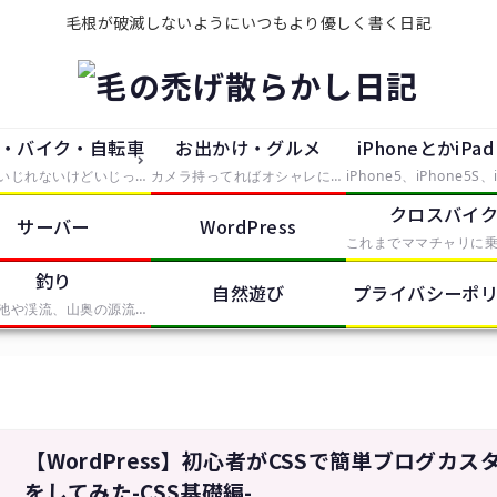
毛根が破滅しないようにいつもより優しく書く日記
・バイク・自転車
お出かけ・グルメ
iPhoneとかiPa
大していじれないけどいじったつもりで中途半端に手を出したもの。主にタイヤが付いているものを便利にしたり修理したらレポートとして残していきます。
カメラ持ってればオシャレになれるという動機で買ったEosKissDigitalを中心に、大した知識の無い中むやみやたらとシャッタースイッチを押していく記事。無駄に持っているPhotoShopCS2やIllustratorCS2、AfterEffectsなどの画像や動画の処理ソフトも少しずつ使って、体験記をレポートします。
クロスバイ
サーバー
WordPress
釣り
自然遊び
プライバシーポ
近所の池や渓流、山奥の源流から海まで、釣りをしたらここで釣果報告していきます。基本的に餌ばかりでルアーは苦手です。
【WordPress】初心者がCSSで簡単ブログカス
をしてみた-CSS基礎編-