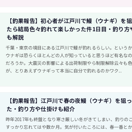
【釣果報告】初心者が江戸川で鰻（ウナギ）を
たら結局色々釣れて楽しかった件1日目・釣り方
も解説
千葉・東京の境目にある江戸川で鰻が釣れるらしい。という
ウナギは恐らくほとんどの人が知っていると思うほど有名な
だろうか。大震災の影響による出荷制限やら制限解除云々も
が、とりあえずウナギって本当に自分で釣れるのかワク...
【釣果報告】江戸川で春の夜鰻（ウナギ）を狙
た・釣り方や仕掛けも紹介
昨年2017年も終盤となり寒さ厳しい冬がきてしまい、釣りの
すっかり忘れてはや数か月。気が付いたころには、春一番と