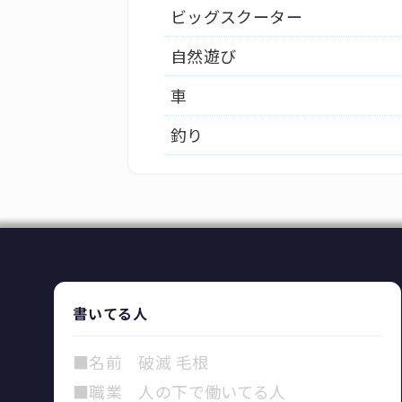
ビッグスクーター
自然遊び
車
釣り
書いてる人
■名前 破滅 毛根
■職業 人の下で働いてる人