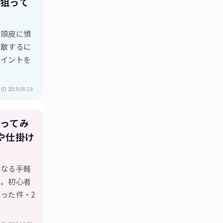
を狙って
の頭皮に憤
発散するに
ポイントを
2019.08.19
狙ってみ
や仕掛け
になる手軽
る。初心者
った件・2