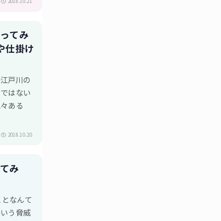
2018.10.21
狙ってみ
や仕掛け
か江戸川の
のではない
色々ある
2018.10.20
ってみ
ことなんて
かいう脅威