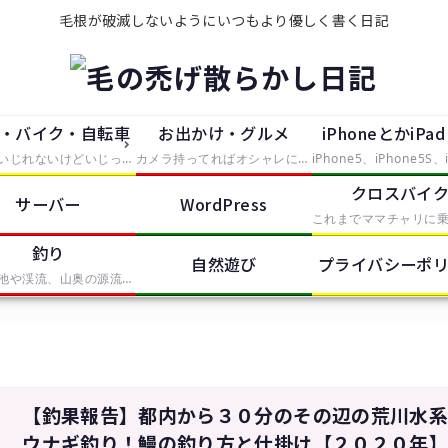
毛根が破滅しないようにいつもより優しく書く日記
・バイク・自転車
お出かけ・グルメ
iPhoneとかiPa
大していじれないけどいじったつもりで中途半端に手を出したもの。主にタイヤが付いているものを便利にしたり修理したらレポートとして残していきます。
カメラ持ってればオシャレになれるという動機で買ったEosKissDigitalを中心に、大した知識の無い中むやみやたらとシャッタースイッチを押していく記事。無駄に持っているPhotoShopCS2やIllustratorCS2、AfterEffectsなどの画像や動画の処理ソフトも少しずつ使って、体験記をレポートします。
クロスバイ
サーバー
WordPress
釣り
自然遊び
プライバシーポ
近所の池や渓流、山奥の源流から海まで、釣りをしたらここで釣果報告していきます。基本的に餌ばかりでルアーは苦手です。
【釣果報告】都内から３０分のその辺の荒川水
ウナギ釣り！鰻の釣り方と仕掛け【２０２０年