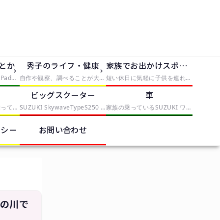
dとか
秀子のライフ・健康
家族でお出かけスポット
iPhone5、iPhone5S、iPad2を使っていく中で発見したことや便利なものを紹介
自作や観察、調べることが大好きな僕は大人になっても自由研究がしたい。折角なので、子供の自由研究に使えそうな手軽なものから、大人が喜びそうな自由研究まで、実践と挑戦を交えてレポートしていきます。本気で子供が自由研究に困ったら、タグから「子供向け」を選んでみてください。
短い休日に気軽に子供を連れていける場所や、手軽に行けて満足度の高いスポットとか
ク
ビッグスクーター
車
これまでママチャリに乗っていたが、偶然近くのスポーツバイクを取り扱う中古店で見つけたESCAPE R3を衝動買いしたことから、初心者自転車乗りになりました。クロスバイクの調整や整備を記録していくカテゴリー
SUZUKI SkywaveTypeS250 スカイウェイブ CJ-43Aを中心に記事を書いていきます。
家族の乗っているSUZUKI ワゴンRスティングレー MH22Sを中心に記事を書いていきます。
リシー
お問い合わせ
系の川で
】