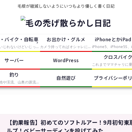
毛根が破滅しないようにいつもより優しく書く日記
・バイク・自転車
お出かけ・グルメ
iPhoneとかiPa
大していじれないけどいじったつもりで中途半端に手を出したもの。主にタイヤが付いているものを便利にしたり修理したらレポートとして残していきます。
カメラ持ってればオシャレになれるという動機で買ったEosKissDigitalを中心に、大した知識の無い中むやみやたらとシャッタースイッチを押していく記事。無駄に持っているPhotoShopCS2やIllustratorCS2、AfterEffectsなどの画像や動画の処理ソフトも少しずつ使って、体験記をレポートします。
クロスバイ
サーバー
WordPress
釣り
自然遊び
プライバシーポ
近所の池や渓流、山奥の源流から海まで、釣りをしたらここで釣果報告していきます。基本的に餌ばかりでルアーは苦手です。
【釣果報告】初めてのソフトルアー！9月初旬東
ルプ！ベビーサーディンを投げてみた