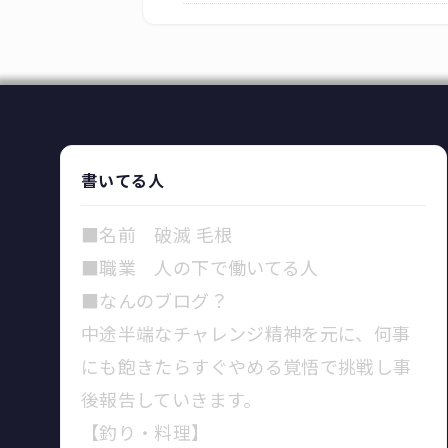
書いてる人
■名前 破滅 毛根
■職業 人の下で働いてる人
■なんのブログ？
中途半端なチャレンジ精神を元に、何事
にも飽きたらすぐやめる覚悟で挑戦し事
後報告していきます。
【釣り・料理】