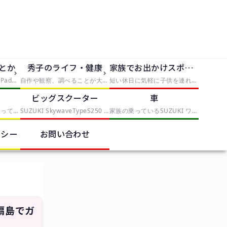
dとか
秀子のライフ・健康
家族でお出かけスポット
iPhone5、iPhone5S、iPad2を使っていく中で発見したことや便利なものを紹介
自作や観察、調べることが大好きな僕は大人になっても自由研究がしたい。折角なので、子供の自由研究に使えそうな手軽なものから、大人が喜びそうな自由研究まで、実践と挑戦を交えてレポートしていきます。本気で子供が自由研究に困ったら、タグから「子供向け」を選んでみてください。
短い休日に気軽に子供を連れていける場所や、手軽に行けて満足度の高いスポットとか
ク
ビッグスクーター
車
これまでママチャリに乗っていたが、偶然近くのスポーツバイクを取り扱う中古店で見つけたESCAPE R3を衝動買いしたことから、初心者自転車乗りになりました。クロスバイクの調整や整備を記録していくカテゴリー
SUZUKI SkywaveTypeS250 スカイウェイブ CJ-43Aを中心に記事を書いていきます。
家族の乗っているSUZUKI ワゴンRスティングレー MH22Sを中心に記事を書いていきます。
リシー
お問い合わせ
扇島でガ